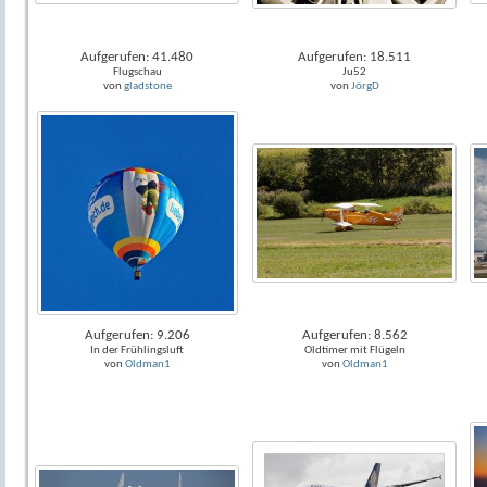
Aufgerufen: 41.480
Aufgerufen: 18.511
Flugschau
Ju52
von
gladstone
von
JörgD
Aufgerufen: 9.206
Aufgerufen: 8.562
In der Frühlingsluft
Oldtimer mit Flügeln
von
Oldman1
von
Oldman1