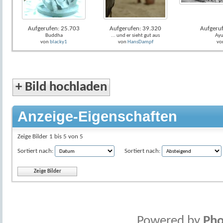
Aufgerufen: 25.703
Aufgerufen: 39.320
Aufgeru
Buddha
... und er sieht gut aus
Ayu
von
blacky1
von
HansDampf
vo
+
Bild hochladen
Anzeige-Eigenschaften
Zeige Bilder 1 bis 5 von 5
Sortiert nach:
Sortiert nach:
Powered by
Pho