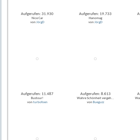
Aufgerufen: 31.930
Aufgerufen: 19.733
A
Nice Car
Hanomag
von
JörgD
von
JörgD
Aufgerufen: 11.487
Aufgerufen: 8.613
A
Bustour!
Wahre Schönheit vergeh...
Wah
von
turbofoen
von
Bueguzz