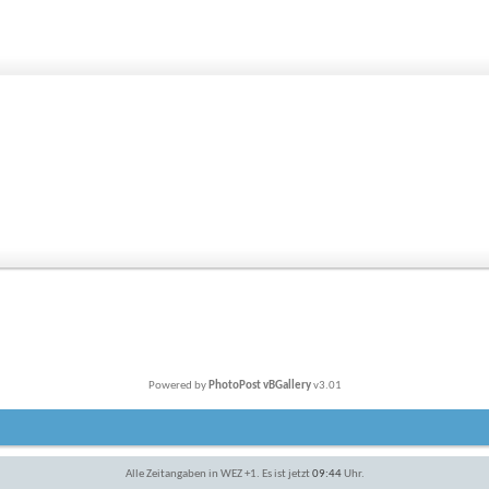
Powered by
PhotoPost vBGallery
v3.01
Alle Zeitangaben in WEZ +1. Es ist jetzt
09:44
Uhr.