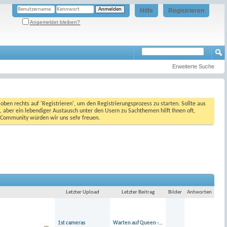
Hilfe
Registrieren
Angemeldet bleiben?
Erweiterte Suche
oben rechts auf 'Registrieren', um den Registrierungsprozess zu starten. Sollte aus
, aber ein lebendiger Austausch unter den Usern zu Sachthemen hilft Ihnen oft,
en Community würden wir uns sehr freuen.
Letzter Upload
Letzter Beitrag
Bilder
Antworten
1st cameras
Warten auf Queen -...