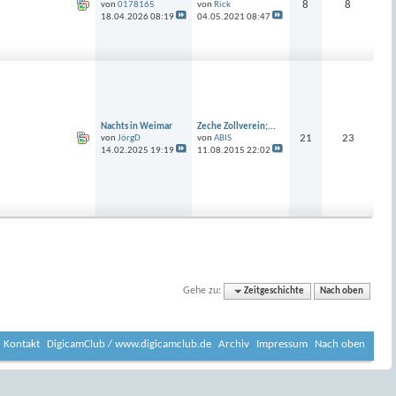
8
8
von
0178165
von
Rick
18.04.2026
08:19
04.05.2021
08:47
Nachts in Weimar
Zeche Zollverein;...
21
23
von
JörgD
von
ABIS
14.02.2025
19:19
11.08.2015
22:02
Gehe zu:
Zeitgeschichte
Nach oben
Kontakt
DigicamClub / www.digicamclub.de
Archiv
Impressum
Nach oben