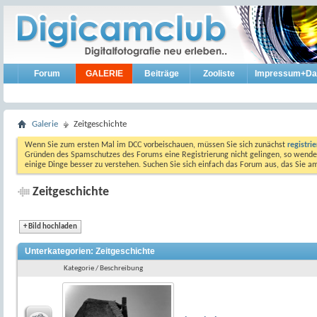
Forum
GALERIE
Beiträge
Zooliste
Impressum+Da
Galerie
Zeitgeschichte
Wenn Sie zum ersten Mal im DCC vorbeischauen, müssen Sie sich zunächst
registri
Gründen des Spamschutzes des Forums eine Registrierung nicht gelingen, so wenden
einige Dinge besser zu verstehen. Suchen Sie sich einfach das Forum aus, das Sie 
Zeitgeschichte
+
Bild hochladen
Unterkategorien: Zeitgeschichte
Kategorie / Beschreibung