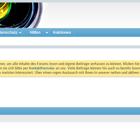
tenschutz
Hilfen
Auktionen
eren
, um alle Inhalte des Forums lesen und eigene Beiträge verfassen zu können. Klicken Sie 
 sie sich bitte per
Kontaktformular
an uns. Viele Beiträge können Sie auch so bereits lesen
am meisten interessiert. Über einen regen Austausch mit Ihnen in unserer netten und aktiv