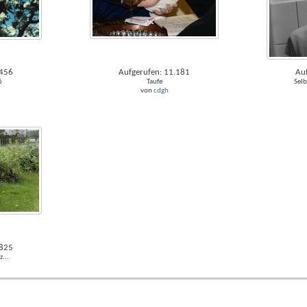
.456
Aufgerufen: 11.181
Au
6
Taufe
Selb
von
cdgh
.825
z...