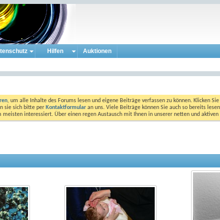
tenschutz
Hilfen
Auktionen
eren
, um alle Inhalte des Forums lesen und eigene Beiträge verfassen zu können. Klicken Sie 
 sie sich bitte per
Kontaktformular
an uns. Viele Beiträge können Sie auch so bereits lesen
am meisten interessiert. Über einen regen Austausch mit Ihnen in unserer netten und aktiv