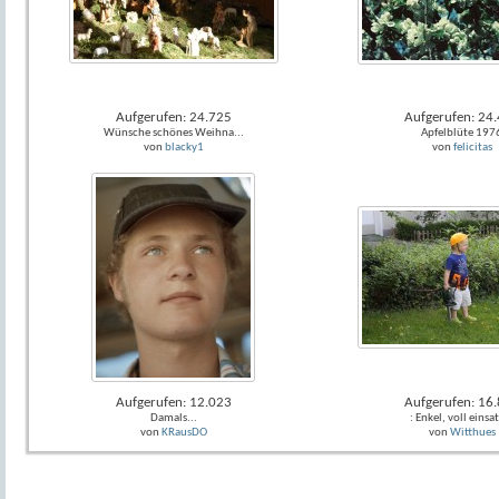
Aufgerufen: 24.725
Aufgerufen: 24
Wünsche schönes Weihna...
Apfelblüte 197
von
blacky1
von
felicitas
Aufgerufen: 12.023
Aufgerufen: 16
Damals...
: Enkel, voll einsat
von
KRausDO
von
Witthues