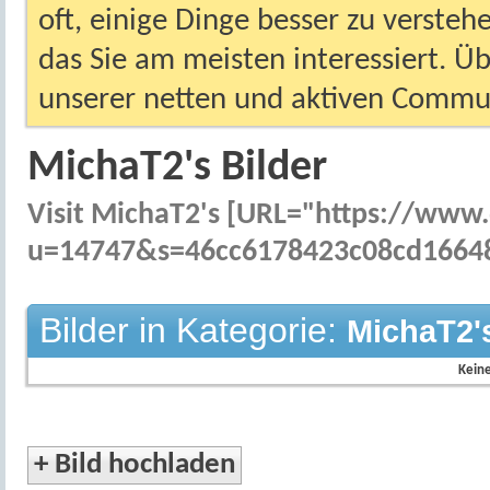
oft, einige Dinge besser zu versteh
das Sie am meisten interessiert. Ü
unserer netten und aktiven Commun
MichaT2's Bilder
Visit MichaT2's [URL="https://ww
u=14747&s=46cc6178423c08cd166488
Bilder in Kategorie:
MichaT2's
Keine
+
Bild hochladen