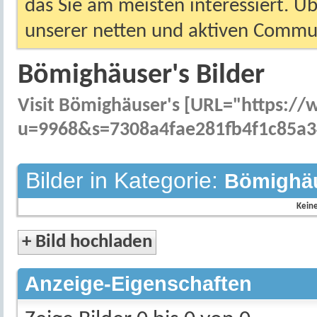
das Sie am meisten interessiert. Ü
unserer netten und aktiven Commun
Bömighäuser's Bilder
Visit Bömighäuser's [URL="https:
u=9968&s=7308a4fae281fb4f1c85a34
Bilder in Kategorie:
Bömighäu
Keine
+
Bild hochladen
Anzeige-Eigenschaften