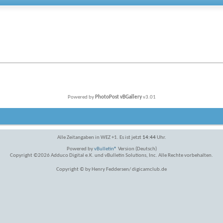
Powered by
PhotoPost vBGallery
v3.01
Alle Zeitangaben in WEZ +1. Es ist jetzt
14:44
Uhr.
Powered by
vBulletin®
Version (Deutsch)
Copyright ©2026 Adduco Digital e.K. und vBulletin Solutions, Inc. Alle Rechte vorbehalten.
Copyright © by Henry Feddersen/ digicamclub.de