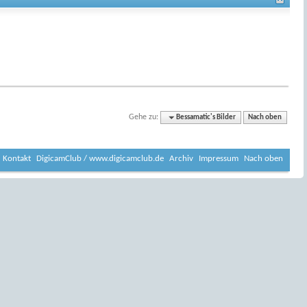
Gehe zu:
Bessamatic's Bilder
Nach oben
Kontakt
DigicamClub / www.digicamclub.de
Archiv
Impressum
Nach oben