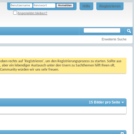
Hilfe
Registrieren
Angemeldet bleiben?
Erweiterte Suche
oben rechts auf 'Registrieren', um den Registrierungsprozess zu starten. Sollte aus
, aber ein lebendiger Austausch unter den Usern zu Sachthemen hilft Ihnen oft,
en Community würden wir uns sehr freuen.
15 Bilder pro Seite