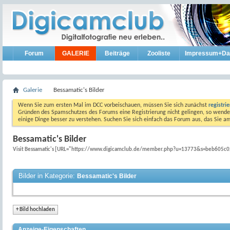
Forum
GALERIE
Beiträge
Zooliste
Impressum+Da
Galerie
Bessamatic's Bilder
Wenn Sie zum ersten Mal im DCC vorbeischauen, müssen Sie sich zunächst
registri
Gründen des Spamschutzes des Forums eine Registrierung nicht gelingen, so wenden
einige Dinge besser zu verstehen. Suchen Sie sich einfach das Forum aus, das Sie 
Bessamatic's Bilder
Visit Bessamatic's [URL="https://www.digicamclub.de/member.php?u=13773&s=beb605c0
Bilder in Kategorie:
Bessamatic's Bilder
+
Bild hochladen
Anzeige-Eigenschaften