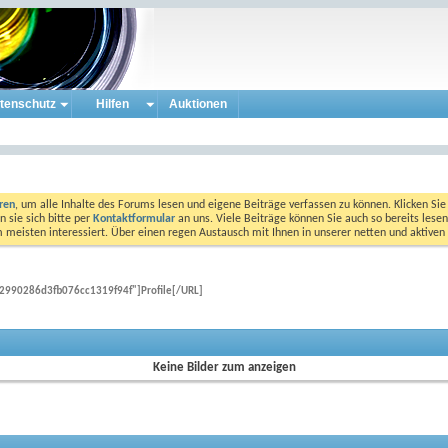
tenschutz
Hilfen
Auktionen
eren
, um alle Inhalte des Forums lesen und eigene Beiträge verfassen zu können. Klicken Sie 
 sie sich bitte per
Kontaktformular
an uns. Viele Beiträge können Sie auch so bereits lesen
am meisten interessiert. Über einen regen Austausch mit Ihnen in unserer netten und aktiv
2990286d3fb076cc1319f94f"]Profile[/URL]
Keine Bilder zum anzeigen