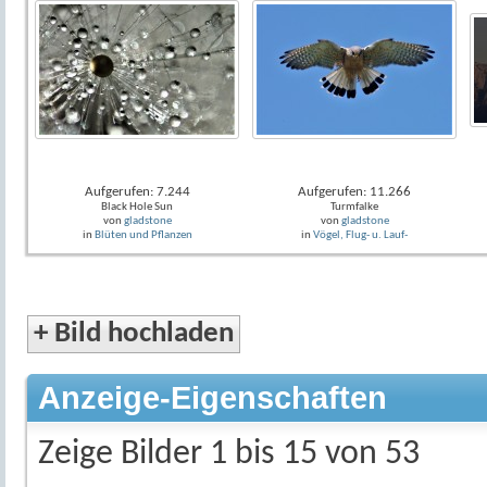
Aufgerufen: 7.244
Aufgerufen: 11.266
Black Hole Sun
Turmfalke
von
gladstone
von
gladstone
in
Blüten und Pflanzen
in
Vögel, Flug- u. Lauf-
+
Bild hochladen
Anzeige-Eigenschaften
Zeige Bilder 1 bis 15 von 53