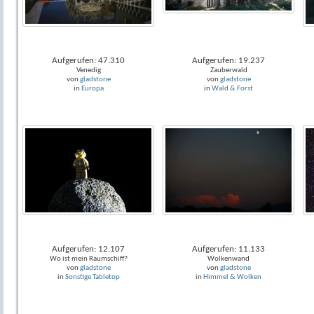
Aufgerufen: 47.310
Aufgerufen: 19.237
Venedig
Zauberwald
von
gladstone
von
gladstone
in
Europa
in
Wald & Forst
Aufgerufen: 12.107
Aufgerufen: 11.133
Wo ist mein Raumschiff?
Wolkenwand
von
gladstone
von
gladstone
in
Sonstige Tabletop
in
Himmel & Wolken