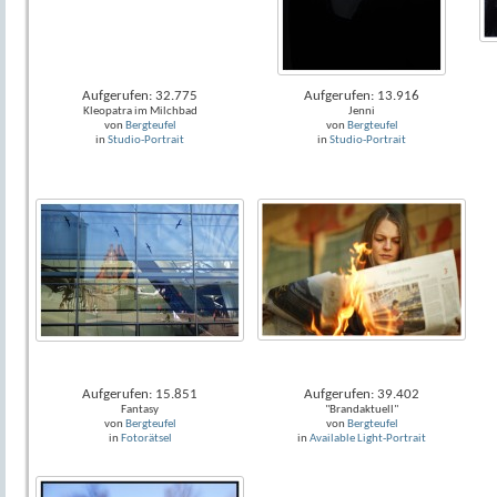
Aufgerufen: 32.775
Aufgerufen: 13.916
Kleopatra im Milchbad
Jenni
von
Bergteufel
von
Bergteufel
in
Studio-Portrait
in
Studio-Portrait
Aufgerufen: 15.851
Aufgerufen: 39.402
Fantasy
"Brandaktuell"
von
Bergteufel
von
Bergteufel
in
Fotorätsel
in
Available Light-Portrait