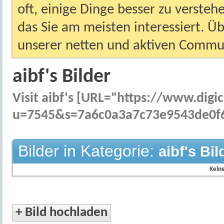
oft, einige Dinge besser zu versteh
das Sie am meisten interessiert. Ü
unserer netten und aktiven Commun
aibf's Bilder
Visit aibf's [URL="https://www.di
u=7545&s=7a6c0a3a7c73e9543de0f6
Bilder in Kategorie:
aibf's Bil
Keine
+
Bild hochladen