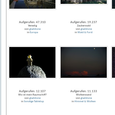
Aufgerufen: 47.310
Aufgerufen: 19.237
Venedig
Zauberwald
von
gladstone
von
gladstone
in
Europa
in
Wald & Forst
Aufgerufen: 12.107
Aufgerufen: 11.133
Wo ist mein Raumschiff?
Wolkenwand
von
gladstone
von
gladstone
in
Sonstige Tabletop
in
Himmel & Wolken