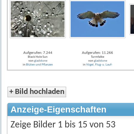
Aufgerufen: 7.244
Aufgerufen: 11.266
Black Hole Sun
Turmfalke
von
gladstone
von
gladstone
in
Blüten und Pflanzen
in
Vögel, Flug- u. Lauf-
+
Bild hochladen
Anzeige-Eigenschaften
Zeige Bilder 1 bis 15 von 53