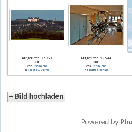
Aufgerufen: 17.191
Aufgerufen: 15.944
XXX
XXX
von
Pixelmicha
von
Pixelmicha
in
Städte u. Dörfer
in
Sonstige Technik
+
Bild hochladen
Powered by
Pho