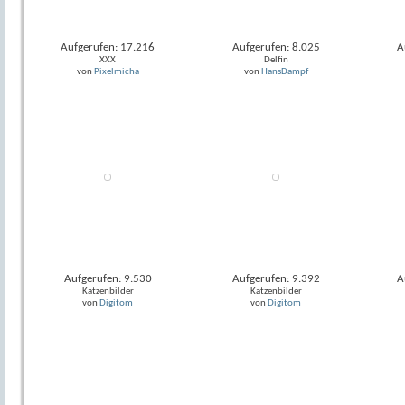
Aufgerufen: 17.216
Aufgerufen: 8.025
A
XXX
Delfin
von
Pixelmicha
von
HansDampf
Aufgerufen: 9.530
Aufgerufen: 9.392
A
Katzenbilder
Katzenbilder
von
Digitom
von
Digitom