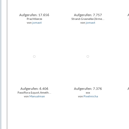
Aufgerufen: 17.656
Aufgerufen: 7.757
Prachtkerze
Strand-Grasnelke (Arme...
von
jomaot
von
jomaot
Aufgerufen: 6.406
Aufgerufen: 7.376
Passiflora &quot;Ameth...
xxx
von
Manualman
von
Pixelmicha