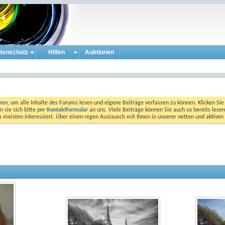
tenschutz
Hilfen
Auktionen
eren
, um alle Inhalte des Forums lesen und eigene Beiträge verfassen zu können. Klicken Sie 
 sie sich bitte per
Kontaktformular
an uns. Viele Beiträge können Sie auch so bereits lesen
am meisten interessiert. Über einen regen Austausch mit Ihnen in unserer netten und aktiv