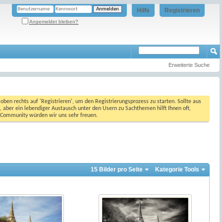
Hilfe
Registrieren
Angemeldet bleiben?
Erweiterte Suche
oben rechts auf 'Registrieren', um den Registrierungsprozess zu starten. Sollte aus
, aber ein lebendiger Austausch unter den Usern zu Sachthemen hilft Ihnen oft,
en Community würden wir uns sehr freuen.
15 Bilder pro Seite
Kategorie Tools