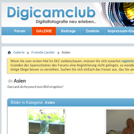
Forum
GALERIE
Beiträge
Zooliste
Impressum+Da
Galerie
Fremde Länder
Asien
Wenn Sie zum ersten Mal im DCC vorbeischauen, müssen Sie sich zunächst
registri
Gründen des Spamschutzes des Forums eine Registrierung nicht gelingen, so wenden
einige Dinge besser zu verstehen. Suchen Sie sich einfach das Forum aus, das Sie 
Asien
Das Land als Keyword zum Bild eingeben!
Bilder in Kategorie:
Asien