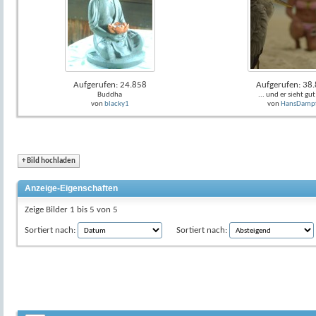
Aufgerufen: 24.858
Aufgerufen: 38
Buddha
... und er sieht gut
von
blacky1
von
HansDamp
+
Bild hochladen
Anzeige-Eigenschaften
Zeige Bilder 1 bis 5 von 5
Sortiert nach:
Sortiert nach: