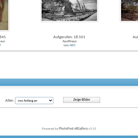
.845
Aufgerufen: 18.501
Au
 aus
Ayutthaya
f
von
ABIS
Alter:
Powered by
PhotoPost vBGallery
v3.01