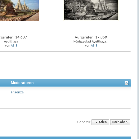
fgerufen: 14.687
Aufgerufen: 17.859
Ayutthaya
Königspalast Ayutthaya...
von
ABIS
von
ABIS
Moderatoren
Fraenzel
Gehe zu:
Asien
Nach oben