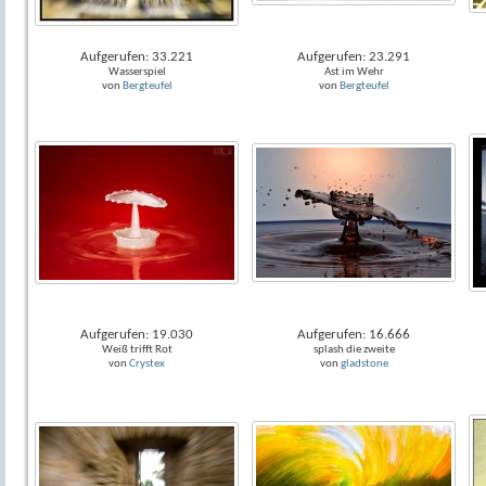
Aufgerufen: 33.221
Aufgerufen: 23.291
Wasserspiel
Ast im Wehr
von
Bergteufel
von
Bergteufel
Aufgerufen: 19.030
Aufgerufen: 16.666
Weiß trifft Rot
splash die zweite
von
Crystex
von
gladstone