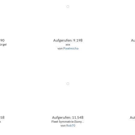
590
Aufgerufen: 9.198
Au
ürgel
xxx
von
Pixelmicha
258
Aufgerufen: 11.548
Au
h
Fleet Symmetrie (Sony...
von
Rob70