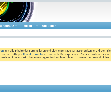
tenschutz
Hilfen
Auktionen
eren
, um alle Inhalte des Forums lesen und eigene Beiträge verfassen zu können. Klicken Sie 
 sie sich bitte per
Kontaktformular
an uns. Viele Beiträge können Sie auch so bereits lesen
am meisten interessiert. Über einen regen Austausch mit Ihnen in unserer netten und aktiv