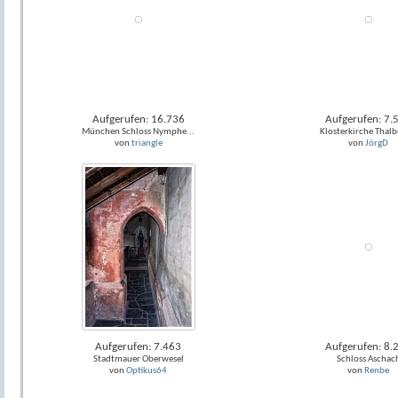
Aufgerufen: 16.736
Aufgerufen: 7.
München Schloss Nymphe...
Klosterkirche Thalb
von
triangle
von
JörgD
Aufgerufen: 7.463
Aufgerufen: 8.
Stadtmauer Oberwesel
Schloss Aschac
von
Optikus64
von
Renbe