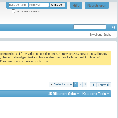
Hilfe
Registrieren
Angemeldet bleiben?
Erweiterte Suche
oben rechts auf 'Registrieren', um den Registrierungsprozess zu starten. Sollte aus
, aber ein lebendiger Austausch unter den Usern zu Sachthemen hilft Ihnen oft,
en Community würden wir uns sehr freuen.
Seite 1 von 6
1
2
3
...
Letzte
15 Bilder pro Seite
Kategorie Tools