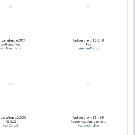
fgerufen: 6.307
Aufgerufen: 13.248
wolkenschloss
Risk
von
Pixelmicha
von
HansDampf
fgerufen: 13.030
Aufgerufen: 15.489
YENIDZE
Treppenhaus im Jugends...
von
Gerold
von
electricEye