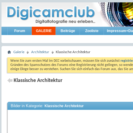
Forum
GALERIE
Beiträge
Zooliste
Impressum+Da
Galerie
Architektur
Klassische Architektur
Wenn Sie zum ersten Mal im DCC vorbeischauen, müssen Sie sich zunächst
registri
Gründen des Spamschutzes des Forums eine Registrierung nicht gelingen, so wenden
einige Dinge besser zu verstehen. Suchen Sie sich einfach das Forum aus, das Sie 
Klassische Architektur
Bilder in Kategorie:
Klassische Architektur