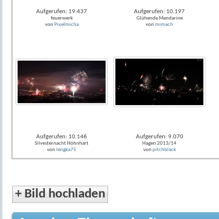
Aufgerufen: 19.437
Aufgerufen: 10.197
feuerwerk
Glühende Mandarine
von
Pixelmicha
von
mimach
Aufgerufen: 10.146
Aufgerufen: 9.070
Silvesternacht Höhnhart
Hagen 2013/14
von
lengka75
von
pitchblack
+
Bild hochladen