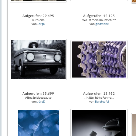
Aufgerufen: 29.495
Aufgerufen: 12.125
Büroleim
Wo ist mein Raumschiff?
von
JörgD
von
gladstone
Aufgerufen: 35.899
Aufgerufen: 13.962
Altes Spielzeugauto
...hätte, hätte Fahrra...
von
JörgD
von
Bergteufel