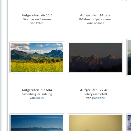
Aufgerufen: 46.117
Aufgerufen: 14.502
Gewitter am Traunsee
Riffelsee im Spätsommer
von
Peter.
von
CanRoda
Aufgerufen: 17.604
Aufgerufen: 22.405
Samerberg im Frühling
Gebirgslandschaft
von
Rob70
von
gladstone