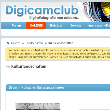
Forum
GALERIE
Beiträge
Zooliste
Impressum+Da
Galerie
Landschaften
Kulturlandschaften
Wenn Sie zum ersten Mal im DCC vorbeischauen, müssen Sie sich zunächst
registri
Gründen des Spamschutzes des Forums eine Registrierung nicht gelingen, so wenden
einige Dinge besser zu verstehen. Suchen Sie sich einfach das Forum aus, das Sie 
Kulturlandschaften
Bilder in Kategorie:
Kulturlandschaften