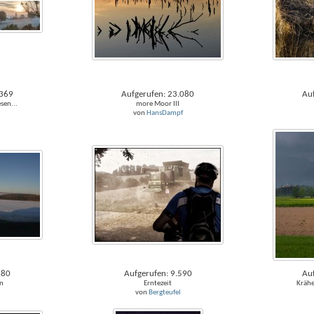
.369
Aufgerufen: 23.080
Au
sen...
more Moor III
von
HansDampf
680
Aufgerufen: 9.590
Au
n
Erntezeit
Krähe
von
Bergteufel