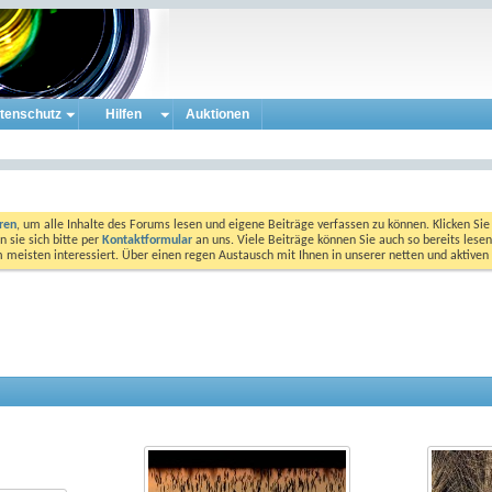
tenschutz
Hilfen
Auktionen
eren
, um alle Inhalte des Forums lesen und eigene Beiträge verfassen zu können. Klicken Sie 
 sie sich bitte per
Kontaktformular
an uns. Viele Beiträge können Sie auch so bereits lesen
am meisten interessiert. Über einen regen Austausch mit Ihnen in unserer netten und aktiv