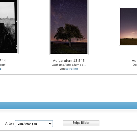
.744
Aufgerufen: 13.545
Au
dorf
Lasst uns Apfelbäume p...
De
h
von
spirolino
Alter: