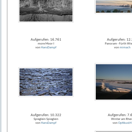
Aufgerufen: 16.761
Aufgerufen: 12
more Moor I
Panoram - Fürth Wie
von
HansDampf
von
mimach
Aufgerufen: 10.322
Aufgerufen: 7.
Spieglein Spieglein
Winter am Rhei
von
HansDampf
von
Optikus64