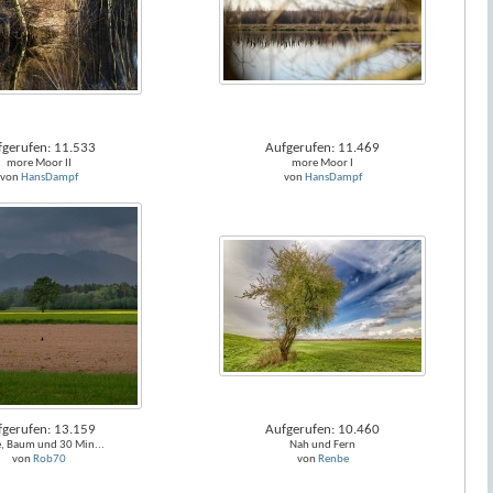
fgerufen: 11.533
Aufgerufen: 11.469
more Moor II
more Moor I
von
HansDampf
von
HansDampf
fgerufen: 13.159
Aufgerufen: 10.460
, Baum und 30 Min...
Nah und Fern
von
Rob70
von
Renbe