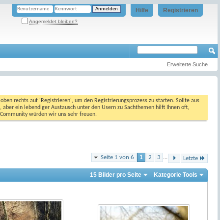
Hilfe
Registrieren
Angemeldet bleiben?
Erweiterte Suche
oben rechts auf 'Registrieren', um den Registrierungsprozess zu starten. Sollte aus
, aber ein lebendiger Austausch unter den Usern zu Sachthemen hilft Ihnen oft,
en Community würden wir uns sehr freuen.
Seite 1 von 6
1
2
3
...
Letzte
15 Bilder pro Seite
Kategorie Tools