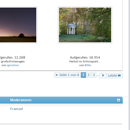
fgerufen: 12.268
Aufgerufen: 16.954
r große Erntewagen
Herbst im Schlosspark...
von
spirolino
von
BiNo
Seite 1 von 6
1
2
3
...
Letzte
Moderatoren
Fraenzel