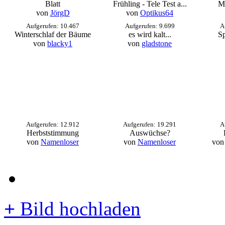
Blatt
Frühling - Tele Test a...
Ma
von
JörgD
von
Optikus64
Aufgerufen: 10.467
Aufgerufen: 9.699
A
Winterschlaf der Bäume
es wird kalt...
Sp
von
blacky1
von
gladstone
Aufgerufen: 12.912
Aufgerufen: 19.291
A
Herbststimmung
Auswüchse?
von
Namenloser
von
Namenloser
von
+
Bild hochladen