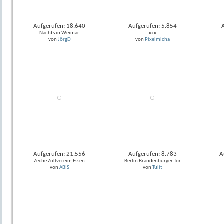
Aufgerufen: 18.640
Aufgerufen: 5.854
Nachts in Weimar
xxx
von
JörgD
von
Pixelmicha
Aufgerufen: 21.556
Aufgerufen: 8.783
A
Zeche Zollverein; Essen
Berlin Brandenburger Tor
von
ABIS
von
Tulit