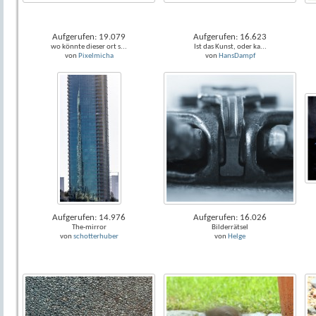
Aufgerufen: 19.079
Aufgerufen: 16.623
wo könnte dieser ort s...
Ist das Kunst, oder ka...
von
Pixelmicha
von
HansDampf
Aufgerufen: 14.976
Aufgerufen: 16.026
The-mirror
Bilderrätsel
von
schotterhuber
von
Helge