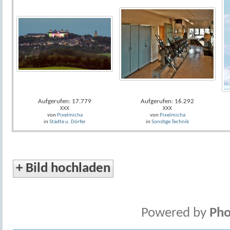
Aufgerufen: 17.779
Aufgerufen: 16.292
XXX
XXX
von
Pixelmicha
von
Pixelmicha
in
Städte u. Dörfer
in
Sonstige Technik
+
Bild hochladen
Powered by
Pho