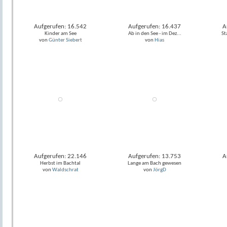
Aufgerufen: 16.542
Aufgerufen: 16.437
A
Kinder am See
Ab in den See - im Dez...
St
von
Günter Siebert
von
Hias
Aufgerufen: 22.146
Aufgerufen: 13.753
A
Herbst im Bachtal
Lange am Bach gewesen
von
Waldschrat
von
JörgD