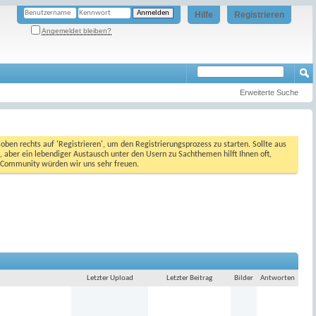
Hilfe
Registrieren
Angemeldet bleiben?
Erweiterte Suche
oben rechts auf 'Registrieren', um den Registrierungsprozess zu starten. Sollte aus
, aber ein lebendiger Austausch unter den Usern zu Sachthemen hilft Ihnen oft,
en Community würden wir uns sehr freuen.
Letzter Upload
Letzter Beitrag
Bilder
Antworten