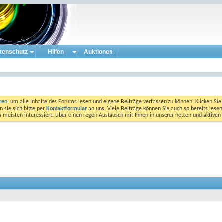
tenschutz
Hilfen
Auktionen
eren
, um alle Inhalte des Forums lesen und eigene Beiträge verfassen zu können. Klicken Sie 
 sie sich bitte per
Kontaktformular
an uns. Viele Beiträge können Sie auch so bereits lesen
am meisten interessiert. Über einen regen Austausch mit Ihnen in unserer netten und aktiv