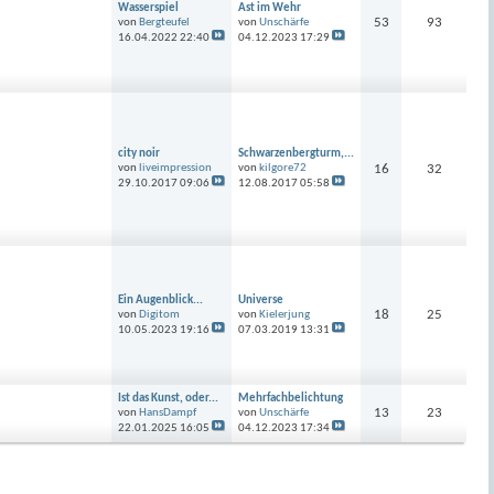
Wasserspiel
Ast im Wehr
53
93
von
Bergteufel
von
Unschärfe
16.04.2022
22:40
04.12.2023
17:29
city noir
Schwarzenbergturm,...
von
liveimpression
von
kilgore72
16
32
29.10.2017
09:06
12.08.2017
05:58
Ein Augenblick...
Universe
18
25
von
Digitom
von
Kielerjung
10.05.2023
19:16
07.03.2019
13:31
Ist das Kunst, oder...
Mehrfachbelichtung
13
23
von
HansDampf
von
Unschärfe
22.01.2025
16:05
04.12.2023
17:34