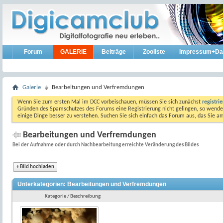
Forum
GALERIE
Beiträge
Zooliste
Impressum+Da
Galerie
Bearbeitungen und Verfremdungen
Wenn Sie zum ersten Mal im DCC vorbeischauen, müssen Sie sich zunächst
registri
Gründen des Spamschutzes des Forums eine Registrierung nicht gelingen, so wenden
einige Dinge besser zu verstehen. Suchen Sie sich einfach das Forum aus, das Sie 
Bearbeitungen und Verfremdungen
Bei der Aufnahme oder durch Nachbearbeitung erreichte Veränderung des Bildes
+
Bild hochladen
Unterkategorien: Bearbeitungen und Verfremdungen
Kategorie / Beschreibung