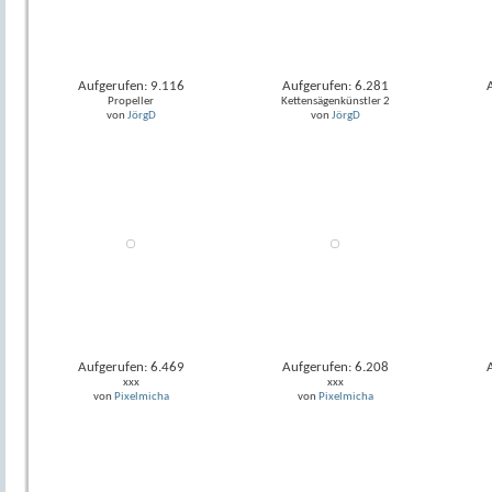
Aufgerufen: 9.116
Aufgerufen: 6.281
Propeller
Kettensägenkünstler 2
von
JörgD
von
JörgD
Aufgerufen: 6.469
Aufgerufen: 6.208
xxx
xxx
von
Pixelmicha
von
Pixelmicha