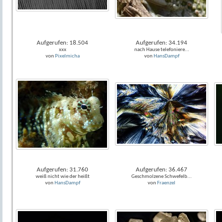
Aufgerufen: 18.504
Aufgerufen: 34.194
xxx
nach Hause telefoniere...
von
Pixelmicha
von
HansDampf
Aufgerufen: 31.760
Aufgerufen: 36.467
weiß nicht wie der heißt
Geschmolzene Schwefelb...
von
HansDampf
von
Fraenzel