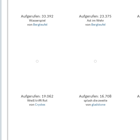
Aufgerufen: 33.392
Aufgerufen: 23.375
A
Wasserspiel
Ast im Wehr
von
Bergteufel
von
Bergteufel
Aufgerufen: 19.062
Aufgerufen: 16.708
A
Weiß trifft Rot
splash die zweite
von
Crystex
von
gladstone