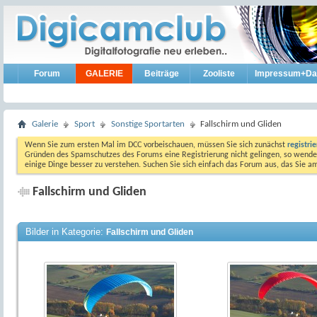
Forum
GALERIE
Beiträge
Zooliste
Impressum+Da
Galerie
Sport
Sonstige Sportarten
Fallschirm und Gliden
Wenn Sie zum ersten Mal im DCC vorbeischauen, müssen Sie sich zunächst
registri
Gründen des Spamschutzes des Forums eine Registrierung nicht gelingen, so wenden
einige Dinge besser zu verstehen. Suchen Sie sich einfach das Forum aus, das Sie 
Fallschirm und Gliden
Bilder in Kategorie:
Fallschirm und Gliden