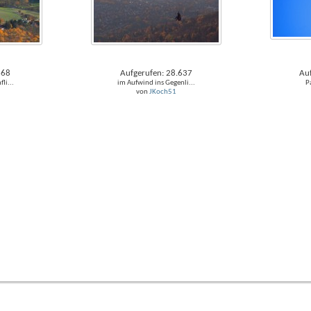
668
Aufgerufen: 28.637
Au
li...
im Aufwind ins Gegenli...
P
von
JKoch51