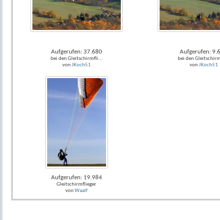
Aufgerufen: 37.680
Aufgerufen: 9.
bei den Gleitschirmfli...
bei den Gleitschirmf
von
JKoch51
von
JKoch51
Aufgerufen: 19.984
Gleitschirmflieger
von
Waalf