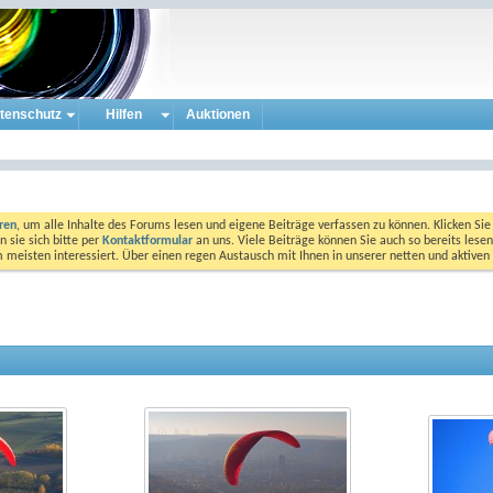
tenschutz
Hilfen
Auktionen
eren
, um alle Inhalte des Forums lesen und eigene Beiträge verfassen zu können. Klicken Sie 
 sie sich bitte per
Kontaktformular
an uns. Viele Beiträge können Sie auch so bereits lesen
am meisten interessiert. Über einen regen Austausch mit Ihnen in unserer netten und aktiv