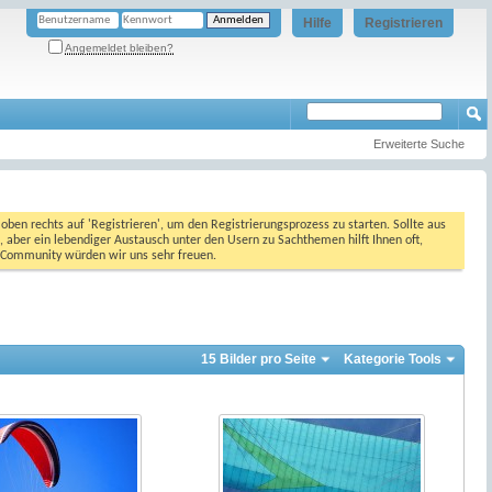
Hilfe
Registrieren
Angemeldet bleiben?
Erweiterte Suche
oben rechts auf 'Registrieren', um den Registrierungsprozess zu starten. Sollte aus
, aber ein lebendiger Austausch unter den Usern zu Sachthemen hilft Ihnen oft,
en Community würden wir uns sehr freuen.
15 Bilder pro Seite
Kategorie Tools