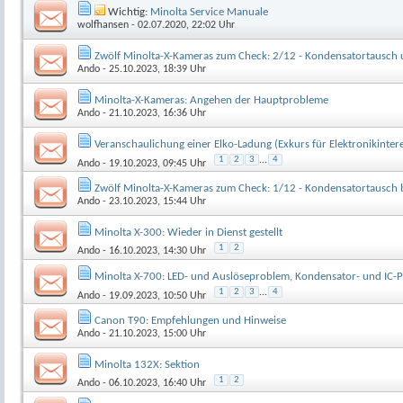
Wichtig:
Minolta Service Manuale
wolfhansen
- 02.07.2020, 22:02 Uhr
Zwölf Minolta-X-Kameras zum Check: 2/12 - Kondensatortausch
Ando
- 25.10.2023, 18:39 Uhr
Minolta-X-Kameras: Angehen der Hauptprobleme
Ando
- 21.10.2023, 16:36 Uhr
Veranschaulichung einer Elko-Ladung (Exkurs für Elektronikinteres
1
2
3
...
4
Ando
- 19.10.2023, 09:45 Uhr
Zwölf Minolta-X-Kameras zum Check: 1/12 - Kondensatortausch b
Ando
- 23.10.2023, 15:44 Uhr
Minolta X-300: Wieder in Dienst gestellt
1
2
Ando
- 16.10.2023, 14:30 Uhr
Minolta X-700: LED- und Auslöseproblem, Kondensator- und IC-P
1
2
3
...
4
Ando
- 19.09.2023, 10:50 Uhr
Canon T90: Empfehlungen und Hinweise
Ando
- 21.10.2023, 15:00 Uhr
Minolta 132X: Sektion
1
2
Ando
- 06.10.2023, 16:40 Uhr