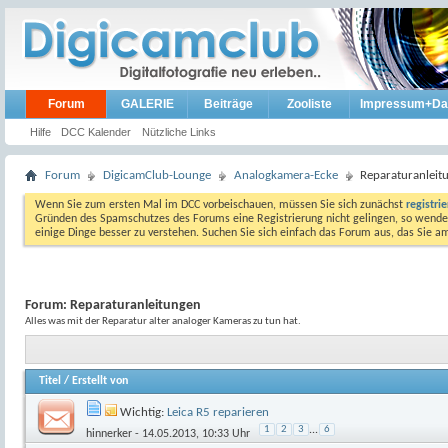
Forum
GALERIE
Beiträge
Zooliste
Impressum+Da
Hilfe
DCC Kalender
Nützliche Links
Forum
DigicamClub-Lounge
Analogkamera-Ecke
Reparaturanleit
Wenn Sie zum ersten Mal im DCC vorbeischauen, müssen Sie sich zunächst
registri
Gründen des Spamschutzes des Forums eine Registrierung nicht gelingen, so wenden
einige Dinge besser zu verstehen. Suchen Sie sich einfach das Forum aus, das Sie 
Forum:
Reparaturanleitungen
Alles was mit der Reparatur alter analoger Kameras zu tun hat.
Titel
/
Erstellt von
Wichtig:
Leica R5 reparieren
1
2
3
...
6
hinnerker
- 14.05.2013, 10:33 Uhr