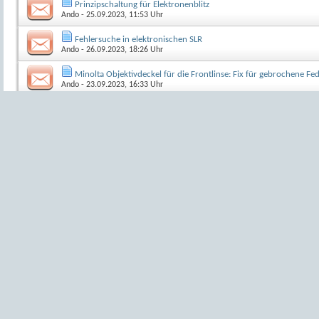
Prinzipschaltung für Elektronenblitz
Ando
- 25.09.2023, 11:53 Uhr
Fehlersuche in elektronischen SLR
Ando
- 26.09.2023, 18:26 Uhr
Minolta Objektivdeckel für die Frontlinse: Fix für gebrochene Fe
Ando
- 23.09.2023, 16:33 Uhr
Neues Werkzeug - neue Lektüre
Ando
- 21.09.2023, 18:50 Uhr
Service Manuals auf uscamera.com
Ando
- 24.09.2023, 10:38 Uhr
Abgeschlossene Reparaturprojekte im DCC: Nachschau und kurz
Ando
- 12.09.2023, 12:54 Uhr
Minolta Hi-Matic GF: Korrosion im Batteriefach behoben, Innens
1
2
Ando
- 21.09.2023, 13:58 Uhr
Minolta X-700: Elektronikfehler > Ersatzteilekiste
1
2
Ando
- 18.09.2023, 20:01 Uhr
Canon T90: erweiterte Reinigung verklebter Verschlusslamellen
1
2
Ando
- 03.03.2023, 09:51 Uhr
Für Reparateure: die gute Nachricht von Minolta