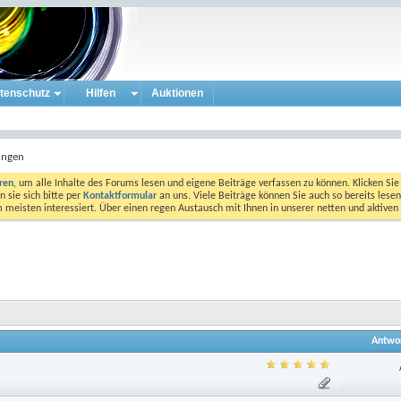
tenschutz
Hilfen
Auktionen
ungen
eren
, um alle Inhalte des Forums lesen und eigene Beiträge verfassen zu können. Klicken Sie 
 sie sich bitte per
Kontaktformular
an uns. Viele Beiträge können Sie auch so bereits lesen
am meisten interessiert. Über einen regen Austausch mit Ihnen in unserer netten und aktiv
Antwo