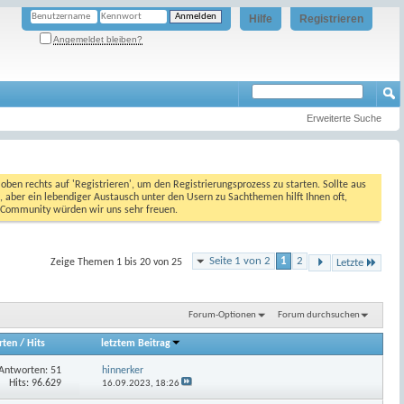
Hilfe
Registrieren
Angemeldet bleiben?
Erweiterte Suche
oben rechts auf 'Registrieren', um den Registrierungsprozess zu starten. Sollte aus
, aber ein lebendiger Austausch unter den Usern zu Sachthemen hilft Ihnen oft,
en Community würden wir uns sehr freuen.
Seite 1 von 2
1
2
Zeige Themen 1 bis 20 von 25
Letzte
Forum-Optionen
Forum durchsuchen
rten
/
Hits
letztem Beitrag
Antworten:
51
hinnerker
Hits: 96.629
16.09.2023,
18:26