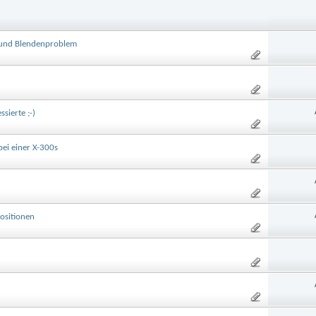
 und Blendenproblem
sierte ;-)
ei einer X-300s
ositionen