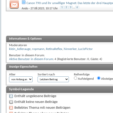
Canon T90 und ihr unwilliger Magnet: Das letzte der drei Haupt
1
2
3
...
6
Ando
- 27.08.2023, 10:17 Uhr
Informationen & Optionen
Moderatoren
klein_Adlerauge
,
ropmann
,
RetinaReflex
,
hinnerker
,
LucisPictor
Benutzer in diesem Forum:
Aktive Benutzer in diesem Forum
: 4 (Registrierte Benutzer: 0, Gäste: 4)
Anzeige-Eigenschaften
Alter
Sortiert nach
Reihenfolge
Aufsteigend
Absteige
Symbol-Legende
Enthält ungelesene Beiträge
Enthält keine neuen Beiträge
Beliebtes Thema mit neuen Beiträgen