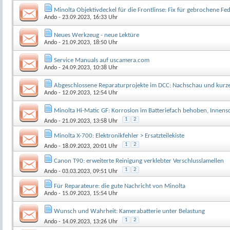
Minolta Objektivdeckel für die Frontlinse: Fix für gebrochene Fe
Ando
- 23.09.2023, 16:33 Uhr
Neues Werkzeug - neue Lektüre
Ando
- 21.09.2023, 18:50 Uhr
Service Manuals auf uscamera.com
Ando
- 24.09.2023, 10:38 Uhr
Abgeschlossene Reparaturprojekte im DCC: Nachschau und kurz
Ando
- 12.09.2023, 12:54 Uhr
Minolta Hi-Matic GF: Korrosion im Batteriefach behoben, Innens
1
2
Ando
- 21.09.2023, 13:58 Uhr
Minolta X-700: Elektronikfehler > Ersatzteilekiste
1
2
Ando
- 18.09.2023, 20:01 Uhr
Canon T90: erweiterte Reinigung verklebter Verschlusslamellen
1
2
Ando
- 03.03.2023, 09:51 Uhr
Für Reparateure: die gute Nachricht von Minolta
Ando
- 15.09.2023, 15:54 Uhr
Wunsch und Wahrheit: Kamerabatterie unter Belastung
1
2
Ando
- 14.09.2023, 13:26 Uhr