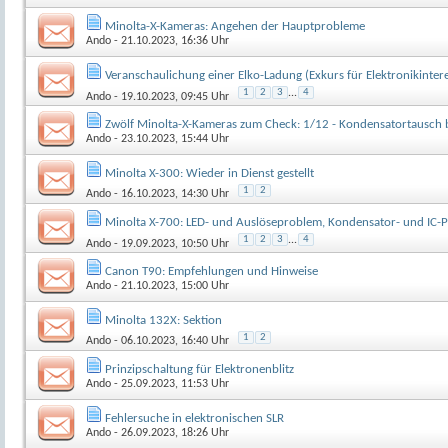
Minolta-X-Kameras: Angehen der Hauptprobleme
Ando
- 21.10.2023, 16:36 Uhr
Veranschaulichung einer Elko-Ladung (Exkurs für Elektronikinteres
1
2
3
...
4
Ando
- 19.10.2023, 09:45 Uhr
Zwölf Minolta-X-Kameras zum Check: 1/12 - Kondensatortausch b
Ando
- 23.10.2023, 15:44 Uhr
Minolta X-300: Wieder in Dienst gestellt
1
2
Ando
- 16.10.2023, 14:30 Uhr
Minolta X-700: LED- und Auslöseproblem, Kondensator- und IC-P
1
2
3
...
4
Ando
- 19.09.2023, 10:50 Uhr
Canon T90: Empfehlungen und Hinweise
Ando
- 21.10.2023, 15:00 Uhr
Minolta 132X: Sektion
1
2
Ando
- 06.10.2023, 16:40 Uhr
Prinzipschaltung für Elektronenblitz
Ando
- 25.09.2023, 11:53 Uhr
Fehlersuche in elektronischen SLR
Ando
- 26.09.2023, 18:26 Uhr