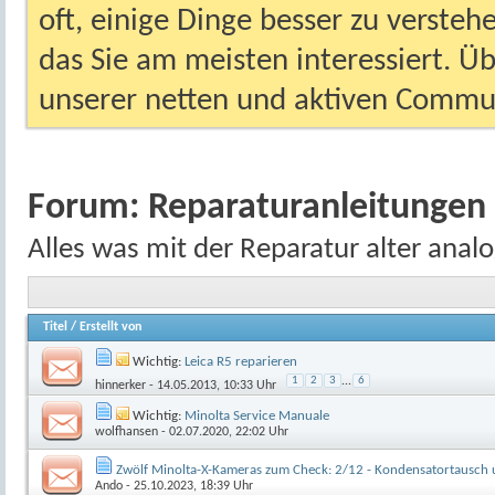
oft, einige Dinge besser zu versteh
das Sie am meisten interessiert. Ü
unserer netten und aktiven Commun
Forum:
Reparaturanleitungen
Alles was mit der Reparatur alter anal
Titel
/
Erstellt von
Wichtig:
Leica R5 reparieren
1
2
3
...
6
hinnerker
- 14.05.2013, 10:33 Uhr
Wichtig:
Minolta Service Manuale
wolfhansen
- 02.07.2020, 22:02 Uhr
Zwölf Minolta-X-Kameras zum Check: 2/12 - Kondensatortausch
Ando
- 25.10.2023, 18:39 Uhr