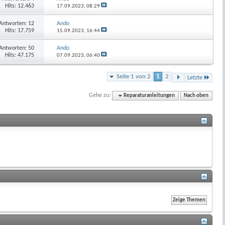
Hits: 12.463
17.09.2023,
08:29
Antworten:
12
Ando
Hits: 17.759
15.09.2023,
16:44
Antworten:
50
Ando
Hits: 47.175
07.09.2023,
06:40
Seite 1 von 2
1
2
Letzte
Gehe zu:
Reparaturanleitungen
Nach oben