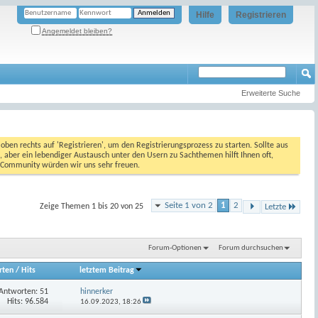
Hilfe
Registrieren
Angemeldet bleiben?
Erweiterte Suche
oben rechts auf 'Registrieren', um den Registrierungsprozess zu starten. Sollte aus
, aber ein lebendiger Austausch unter den Usern zu Sachthemen hilft Ihnen oft,
en Community würden wir uns sehr freuen.
Seite 1 von 2
1
2
Zeige Themen 1 bis 20 von 25
Letzte
Forum-Optionen
Forum durchsuchen
rten
/
Hits
letztem Beitrag
Antworten:
51
hinnerker
Hits: 96.584
16.09.2023,
18:26