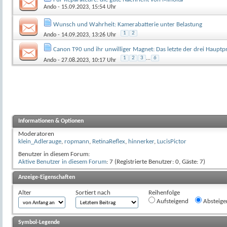
Ando
- 15.09.2023, 15:54 Uhr
Wunsch und Wahrheit: Kamerabatterie unter Belastung
1
2
Ando
- 14.09.2023, 13:26 Uhr
Canon T90 und ihr unwilliger Magnet: Das letzte der drei Haupt
1
2
3
...
6
Ando
- 27.08.2023, 10:17 Uhr
Informationen & Optionen
Moderatoren
klein_Adlerauge
,
ropmann
,
RetinaReflex
,
hinnerker
,
LucisPictor
Benutzer in diesem Forum:
Aktive Benutzer in diesem Forum
: 7 (Registrierte Benutzer: 0, Gäste: 7)
Anzeige-Eigenschaften
Alter
Sortiert nach
Reihenfolge
Aufsteigend
Absteige
Symbol-Legende