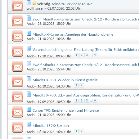
Wichtig:
Minolta Service Manuale
wolfhansen
- 02.07.2020, 22:02 Uhr
Zwölf Minolta-X-Kameras zum Check: 2/12 - Kondensatortausch
Ando
- 25.10.2023, 18:39 Uhr
Minolta-X-Kameras: Angehen der Hauptprobleme
Ando
- 21.10.2023, 16:36 Uhr
Veranschaulichung einer Elko-Ladung (Exkurs für Elektronikinteres
1
2
3
...
4
Ando
- 19.10.2023, 09:45 Uhr
Zwölf Minolta-X-Kameras zum Check: 1/12 - Kondensatortausch b
Ando
- 23.10.2023, 15:44 Uhr
Minolta X-300: Wieder in Dienst gestellt
1
2
Ando
- 16.10.2023, 14:30 Uhr
Minolta X-700: LED- und Auslöseproblem, Kondensator- und IC-P
1
2
3
...
4
Ando
- 19.09.2023, 10:50 Uhr
Canon T90: Empfehlungen und Hinweise
Ando
- 21.10.2023, 15:00 Uhr
Minolta 132X: Sektion
1
2
Ando
- 06.10.2023, 16:40 Uhr