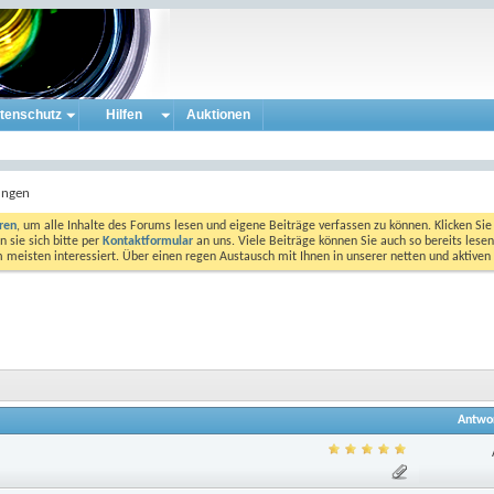
tenschutz
Hilfen
Auktionen
ungen
eren
, um alle Inhalte des Forums lesen und eigene Beiträge verfassen zu können. Klicken Sie 
 sie sich bitte per
Kontaktformular
an uns. Viele Beiträge können Sie auch so bereits lesen
am meisten interessiert. Über einen regen Austausch mit Ihnen in unserer netten und aktiv
Antwo