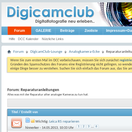
Forum
GALERIE
Beiträge
Zooliste
Impressum+Da
Hilfe
DCC Kalender
Nützliche Links
Forum
DigicamClub-Lounge
Analogkamera-Ecke
Reparaturanleit
Wenn Sie zum ersten Mal im DCC vorbeischauen, müssen Sie sich zunächst
registri
Gründen des Spamschutzes des Forums eine Registrierung nicht gelingen, so wenden
einige Dinge besser zu verstehen. Suchen Sie sich einfach das Forum aus, das Sie 
Forum:
Reparaturanleitungen
Alles was mit der Reparatur alter analoger Kameras zu tun hat.
Titel
/
Erstellt von
Wichtig:
Leica R5 reparieren
1
2
3
...
6
hinnerker
- 14.05.2013, 10:33 Uhr