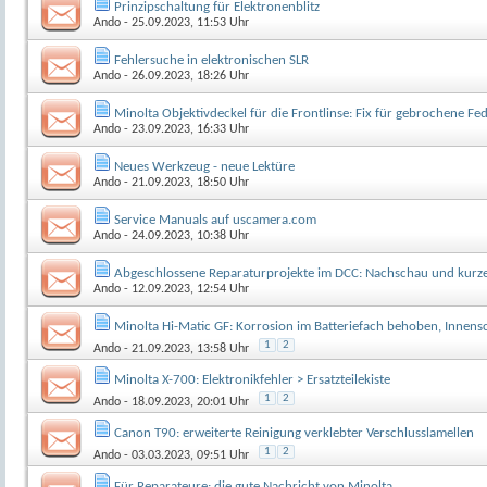
Prinzipschaltung für Elektronenblitz
Ando
- 25.09.2023, 11:53 Uhr
Fehlersuche in elektronischen SLR
Ando
- 26.09.2023, 18:26 Uhr
Minolta Objektivdeckel für die Frontlinse: Fix für gebrochene Fe
Ando
- 23.09.2023, 16:33 Uhr
Neues Werkzeug - neue Lektüre
Ando
- 21.09.2023, 18:50 Uhr
Service Manuals auf uscamera.com
Ando
- 24.09.2023, 10:38 Uhr
Abgeschlossene Reparaturprojekte im DCC: Nachschau und kurz
Ando
- 12.09.2023, 12:54 Uhr
Minolta Hi-Matic GF: Korrosion im Batteriefach behoben, Innens
1
2
Ando
- 21.09.2023, 13:58 Uhr
Minolta X-700: Elektronikfehler > Ersatzteilekiste
1
2
Ando
- 18.09.2023, 20:01 Uhr
Canon T90: erweiterte Reinigung verklebter Verschlusslamellen
1
2
Ando
- 03.03.2023, 09:51 Uhr
Für Reparateure: die gute Nachricht von Minolta