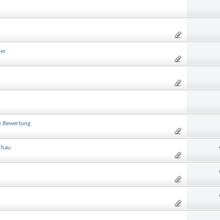
der
e Bewertung
chau