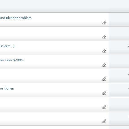
 und Blendenproblem
sierte ;-)
ei einer X-300s
ositionen