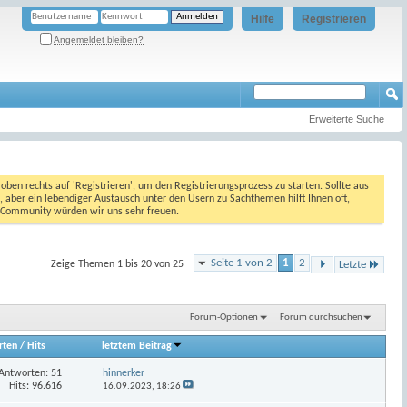
Hilfe
Registrieren
Angemeldet bleiben?
Erweiterte Suche
oben rechts auf 'Registrieren', um den Registrierungsprozess zu starten. Sollte aus
, aber ein lebendiger Austausch unter den Usern zu Sachthemen hilft Ihnen oft,
en Community würden wir uns sehr freuen.
Seite 1 von 2
1
2
Zeige Themen 1 bis 20 von 25
Letzte
Forum-Optionen
Forum durchsuchen
rten
/
Hits
letztem Beitrag
Antworten:
51
hinnerker
Hits: 96.616
16.09.2023,
18:26