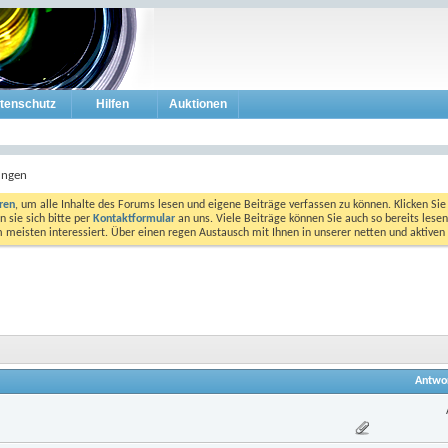
tenschutz
Hilfen
Auktionen
ungen
eren
, um alle Inhalte des Forums lesen und eigene Beiträge verfassen zu können. Klicken Sie 
 sie sich bitte per
Kontaktformular
an uns. Viele Beiträge können Sie auch so bereits lesen
am meisten interessiert. Über einen regen Austausch mit Ihnen in unserer netten und aktiv
Antwo