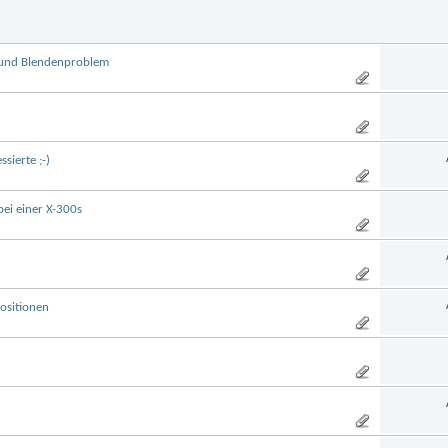
 und Blendenproblem
sierte ;-)
ei einer X-300s
ositionen