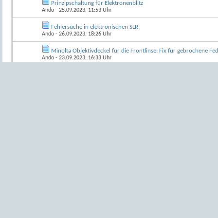
Prinzipschaltung für Elektronenblitz
Ando
- 25.09.2023, 11:53 Uhr
Fehlersuche in elektronischen SLR
Ando
- 26.09.2023, 18:26 Uhr
Minolta Objektivdeckel für die Frontlinse: Fix für gebrochene Fe
Ando
- 23.09.2023, 16:33 Uhr
Neues Werkzeug - neue Lektüre
Ando
- 21.09.2023, 18:50 Uhr
Service Manuals auf uscamera.com
Ando
- 24.09.2023, 10:38 Uhr
Abgeschlossene Reparaturprojekte im DCC: Nachschau und kurz
Ando
- 12.09.2023, 12:54 Uhr
Minolta Hi-Matic GF: Korrosion im Batteriefach behoben, Innens
1
2
Ando
- 21.09.2023, 13:58 Uhr
Minolta X-700: Elektronikfehler > Ersatzteilekiste
1
2
Ando
- 18.09.2023, 20:01 Uhr
Canon T90: erweiterte Reinigung verklebter Verschlusslamellen
1
2
Ando
- 03.03.2023, 09:51 Uhr
Für Reparateure: die gute Nachricht von Minolta