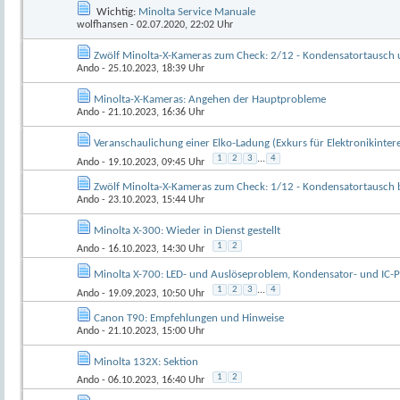
Wichtig:
Minolta Service Manuale
wolfhansen
- 02.07.2020, 22:02 Uhr
Zwölf Minolta-X-Kameras zum Check: 2/12 - Kondensatortausch
Ando
- 25.10.2023, 18:39 Uhr
Minolta-X-Kameras: Angehen der Hauptprobleme
Ando
- 21.10.2023, 16:36 Uhr
Veranschaulichung einer Elko-Ladung (Exkurs für Elektronikinteres
1
2
3
...
4
Ando
- 19.10.2023, 09:45 Uhr
Zwölf Minolta-X-Kameras zum Check: 1/12 - Kondensatortausch b
Ando
- 23.10.2023, 15:44 Uhr
Minolta X-300: Wieder in Dienst gestellt
1
2
Ando
- 16.10.2023, 14:30 Uhr
Minolta X-700: LED- und Auslöseproblem, Kondensator- und IC-P
1
2
3
...
4
Ando
- 19.09.2023, 10:50 Uhr
Canon T90: Empfehlungen und Hinweise
Ando
- 21.10.2023, 15:00 Uhr
Minolta 132X: Sektion
1
2
Ando
- 06.10.2023, 16:40 Uhr