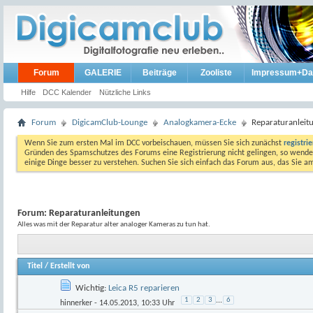
Forum
GALERIE
Beiträge
Zooliste
Impressum+Da
Hilfe
DCC Kalender
Nützliche Links
Forum
DigicamClub-Lounge
Analogkamera-Ecke
Reparaturanleit
Wenn Sie zum ersten Mal im DCC vorbeischauen, müssen Sie sich zunächst
registri
Gründen des Spamschutzes des Forums eine Registrierung nicht gelingen, so wenden
einige Dinge besser zu verstehen. Suchen Sie sich einfach das Forum aus, das Sie 
Forum:
Reparaturanleitungen
Alles was mit der Reparatur alter analoger Kameras zu tun hat.
Titel
/
Erstellt von
Wichtig:
Leica R5 reparieren
1
2
3
...
6
hinnerker
- 14.05.2013, 10:33 Uhr