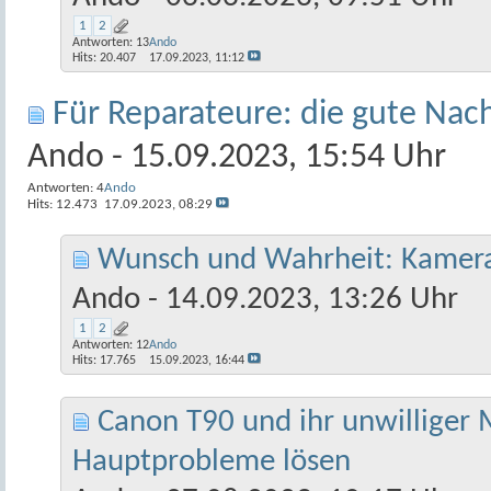
1
2
Antworten:
13
Ando
Hits: 20.407
17.09.2023,
11:12
Für Reparateure: die gute Nac
Ando
- 15.09.2023, 15:54 Uhr
Antworten:
4
Ando
Hits: 12.473
17.09.2023,
08:29
Wunsch und Wahrheit: Kamerab
Ando
- 14.09.2023, 13:26 Uhr
1
2
Antworten:
12
Ando
Hits: 17.765
15.09.2023,
16:44
Canon T90 und ihr unwilliger M
Hauptprobleme lösen