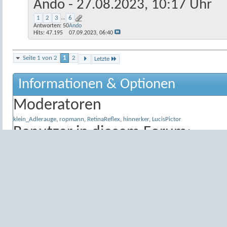
Ando
- 27.08.2023, 10:17 Uhr
1
2
3
...
6
Antworten:
50
Ando
Hits: 47.195
07.09.2023,
06:40
Seite 1 von 2
1
2
Letzte
Informationen & Optionen
Moderatoren
klein_Adlerauge
,
ropmann
,
RetinaReflex
,
hinnerker
,
LucisPictor
Benutzer in diesem Forum:
Aktive Benutzer in diesem Foru
17)
Anzeige-Eigenschaften
Alter
Nur Themen anzeigen, die im au