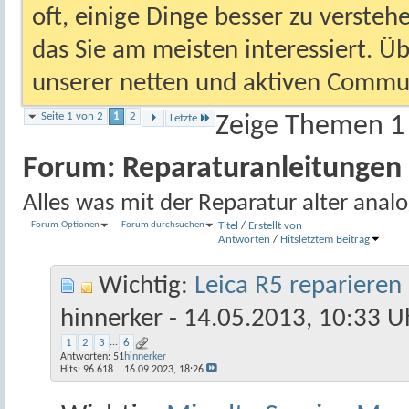
oft, einige Dinge besser zu versteh
das Sie am meisten interessiert. Ü
unserer netten und aktiven Commun
Seite 1 von 2
1
2
Letzte
Zeige Themen 1 
Forum:
Reparaturanleitungen
Alles was mit der Reparatur alter anal
Forum-Optionen
Forum durchsuchen
Titel
/
Erstellt von
Antworten
/
Hits
letztem Beitrag
Wichtig:
Leica R5 reparieren
hinnerker
- 14.05.2013, 10:33 U
1
2
3
...
6
Antworten:
51
hinnerker
Hits: 96.618
16.09.2023,
18:26