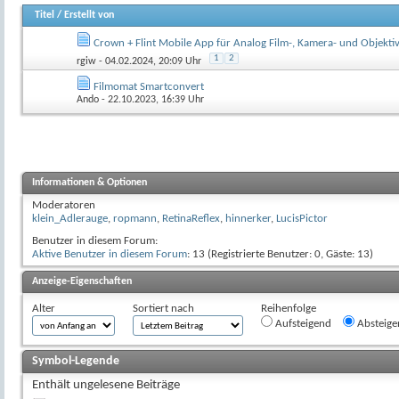
Titel
/
Erstellt von
Crown + Flint Mobile App für Analog Film-, Kamera- und Objekti
1
2
rgiw
- 04.02.2024, 20:09 Uhr
Filmomat Smartconvert
Ando
- 22.10.2023, 16:39 Uhr
Informationen & Optionen
Moderatoren
klein_Adlerauge
,
ropmann
,
RetinaReflex
,
hinnerker
,
LucisPictor
Benutzer in diesem Forum:
Aktive Benutzer in diesem Forum
: 13 (Registrierte Benutzer: 0, Gäste: 13)
Anzeige-Eigenschaften
Alter
Sortiert nach
Reihenfolge
Aufsteigend
Absteige
Symbol-Legende
Enthält ungelesene Beiträge