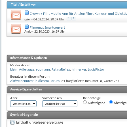
Titel
/
Erstellt von
Crown + Flint Mobile App für Analog Film-, Kamera- und Objekti
1
2
rgiw
- 04.02.2024, 20:09 Uhr
Filmomat Smartconvert
Ando
- 22.10.2023, 16:39 Uhr
Informationen & Optionen
Moderatoren
klein_Adlerauge
,
ropmann
,
RetinaReflex
,
hinnerker
,
LucisPictor
Benutzer in diesem Forum:
Aktive Benutzer in diesem Forum
: 24 (Registrierte Benutzer: 0, Gäste: 24)
Anzeige-Eigenschaften
Alter
Sortiert nach
Reihenfolge
Aufsteigend
Absteige
Symbol-Legende
Enthält ungelesene Beiträge