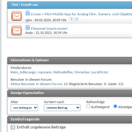
Titel
/
Erstellt von
Crown + Flint Mobile App für Analog Film-, Kamera- und Objekti
1
2
rgiw
- 04.02.2024, 20:09 Uhr
Filmomat Smartconvert
Ando
- 22.10.2023, 16:39 Uhr
Informationen & Optionen
Moderatoren
klein_Adlerauge
,
ropmann
,
RetinaReflex
,
hinnerker
,
LucisPictor
Benutzer in diesem Forum:
Aktive Benutzer in diesem Forum
: 12 (Registrierte Benutzer: 0, Gäste: 12)
Anzeige-Eigenschaften
Alter
Sortiert nach
Reihenfolge
Aufsteigend
Absteige
Symbol-Legende
Enthält ungelesene Beiträge