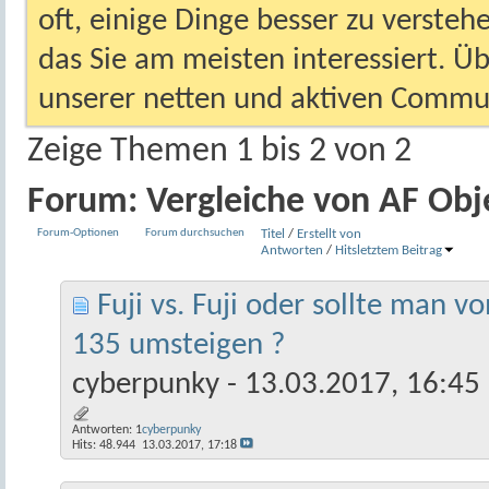
oft, einige Dinge besser zu versteh
das Sie am meisten interessiert. Ü
unserer netten und aktiven Commun
Zeige Themen 1 bis 2 von 2
Forum:
Vergleiche von AF Obj
Forum-Optionen
Forum durchsuchen
Titel
/
Erstellt von
Antworten
/
Hits
letztem Beitrag
Fuji vs. Fuji oder sollte man 
135 umsteigen ?
cyberpunky
- 13.03.2017, 16:45
Antworten:
1
cyberpunky
Hits: 48.944
13.03.2017,
17:18