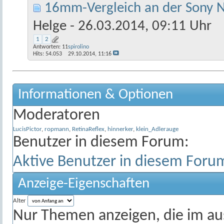
16mm-Vergleich an der Sony 
Helge
- 26.03.2014, 09:11 Uhr
1
2
Antworten:
11
spirolino
Hits: 54.053
29.10.2014,
11:16
Informationen & Optionen
Moderatoren
LucisPictor
,
ropmann
,
RetinaReflex
,
hinnerker
,
klein_Adlerauge
Benutzer in diesem Forum:
Aktive Benutzer in diesem Foru
Anzeige-Eigenschaften
Alter
Nur Themen anzeigen, die im au