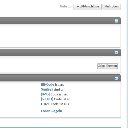
Gehe zu:
µFT-Anschlüsse
Nach oben
BB-Code
ist
an
.
Smileys
sind
an
.
[IMG]
Code ist
an
.
[VIDEO]
Code ist
an
.
HTML-Code ist
aus
.
Foren-Regeln