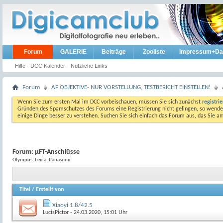
Forum
GALERIE
Beiträge
Zooliste
Impressum+Da
Hilfe
DCC Kalender
Nützliche Links
Forum
AF OBJEKTIVE- NUR VORSTELLUNG, TESTBERICHT EINSTELLEN!
Wenn Sie zum ersten Mal im DCC vorbeischauen, müssen Sie sich zunächst
registri
Gründen des Spamschutzes des Forums eine Registrierung nicht gelingen, so wenden
einige Dinge besser zu verstehen. Suchen Sie sich einfach das Forum aus, das Sie 
Forum:
µFT-Anschlüsse
Olympus, Leica, Panasonic
Titel
/
Erstellt von
Xiaoyi 1.8/42.5
LucisPictor
- 24.03.2020, 15:01 Uhr