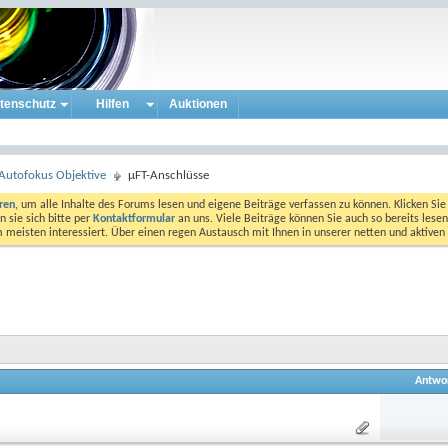
tenschutz
Hilfen
Auktionen
Autofokus Objektive
µFT-Anschlüsse
eren
, um alle Inhalte des Forums lesen und eigene Beiträge verfassen zu können. Klicken Sie 
 sie sich bitte per
Kontaktformular
an uns. Viele Beiträge können Sie auch so bereits lesen
am meisten interessiert. Über einen regen Austausch mit Ihnen in unserer netten und aktiv
Antwo