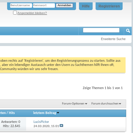
Hilfe
Registrieren
Angemeldet bleiben?
Erweiterte Suche
oben rechts auf 'Registrieren', um den Registrierungsprozess zu starten. Sollte aus
, aber ein lebendiger Austausch unter den Usern zu Sachthemen hilft Ihnen oft,
en Community würden wir uns sehr freuen.
Zeige Themen 1 bis 1 von 1
Forum-Optionen
Forum durchsuchen
rten
/
Hits
letztem Beitrag
Antworten:
0
LucisPictor
Hits: 22.645
24.03.2020,
15:01