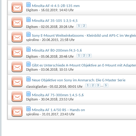
Minolta-AF-4-4.5-28-135 mm
Digitom
- 16.02.2019, 14:43 Uhr
Minolta AF 35-105 1:3,5-4,5
1
2
Digitom
- 02.05.2018, 20:26 Uhr
Sony E-Mount Weitwinkelzooms - Kleinbild und APS-C im Vergle
spirolino
- 20.06.2015, 21:58 Uhr
Minolta AF 80-200mm f4,5-5,6
1
2
3
Digitom
- 05.06.2018, 20:46 Uhr
Gibt es Unterschiede A-Mount Objektive an E-Mount mit Adapte
Digitom
- 03.06.2018, 10:15 Uhr
Neue Objektive von Sony im Anmarsch: Die G Master Serie
1
2
3
...
5
classicglasfan
- 05.02.2016, 00:01 Uhr
Minolta AF 75-300mm 1:4,5-5,6
Digitom
- 30.04.2018, 23:53 Uhr
Minolta AF 1.4/50 RS – Hands on
spirolino
- 31.01.2017, 23:43 Uhr