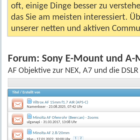
oft, einige Dinge besser zu versteh
das Sie am meisten interessiert. Ü
unserer netten und aktiven Commun
Forum:
Sony E-Mount und A-
AF Objektive zur NEX, A7 und die DSLR
Titel
/
Erstellt von
Viltrox AF 15mm f1.7 AIR (APS-C)
Namenloser
- 23.08.2025, 07:42 Uhr
Minolta AF Ofenrohr (Beercan) - Zooms
ulganapi
- 31.03.2017, 13:08 Uhr
Minolta AF 2.8/20mm
1
2
Hias
- 17.01.2022, 10:09 Uhr