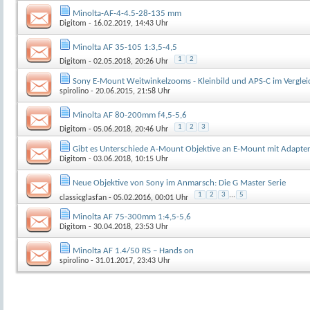
Minolta-AF-4-4.5-28-135 mm
Digitom
- 16.02.2019, 14:43 Uhr
Minolta AF 35-105 1:3,5-4,5
1
2
Digitom
- 02.05.2018, 20:26 Uhr
Sony E-Mount Weitwinkelzooms - Kleinbild und APS-C im Vergle
spirolino
- 20.06.2015, 21:58 Uhr
Minolta AF 80-200mm f4,5-5,6
1
2
3
Digitom
- 05.06.2018, 20:46 Uhr
Gibt es Unterschiede A-Mount Objektive an E-Mount mit Adapte
Digitom
- 03.06.2018, 10:15 Uhr
Neue Objektive von Sony im Anmarsch: Die G Master Serie
1
2
3
...
5
classicglasfan
- 05.02.2016, 00:01 Uhr
Minolta AF 75-300mm 1:4,5-5,6
Digitom
- 30.04.2018, 23:53 Uhr
Minolta AF 1.4/50 RS – Hands on
spirolino
- 31.01.2017, 23:43 Uhr