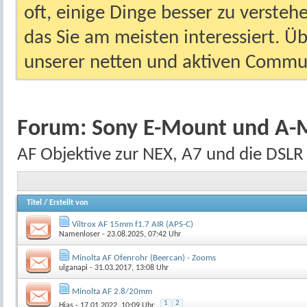
oft, einige Dinge besser zu versteh
das Sie am meisten interessiert. Ü
unserer netten und aktiven Commun
Forum:
Sony E-Mount und A-
AF Objektive zur NEX, A7 und die DSLR
Titel
/
Erstellt von
Viltrox AF 15mm f1.7 AIR (APS-C)
Namenloser
- 23.08.2025, 07:42 Uhr
Minolta AF Ofenrohr (Beercan) - Zooms
ulganapi
- 31.03.2017, 13:08 Uhr
Minolta AF 2.8/20mm
1
2
Hias
- 17.01.2022, 10:09 Uhr