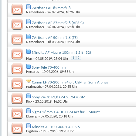
7Artisans AF 85mm f1.8
Namenloser
- 26.07.2024, 18:26 Uhr
7Artisans AF 27mm f2.8 (APS-C)
Namenloser
- 26.04.2024, 09:18 Uhr
7Artisans AF 50mm f1.8 (FE)
Namenloser
- 18.03.2024, 07:23 Uhr
Minolta AF Macro 100mm 1:2.8 (32)
1
2
Hias
- 04.05.2019, 23:04 Uhr
Sony Tele 70-400mm
Hercules
- 10.09.2008, 09:55 Uhr
Canon EF 70-200mm 4.0 L USM an Sony Alpha?
realmatrix
- 07.04.2021, 20:38 Uhr
Sony 24-70 F2,8 GM SEL2470GM
Rick
- 23.10.2019, 16:52 Uhr
Sigma 28mm 1.4 DG HSM Art für E-Mount
Dbuergi
- 09.05.2020, 20:18 Uhr
Minolta AF 100-300 1:4,5-5.6
Digitom
- 19.05.2018, 19:20 Uhr