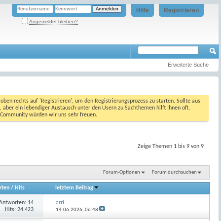
Hilfe
Registrieren
Angemeldet bleiben?
Erweiterte Suche
oben rechts auf 'Registrieren', um den Registrierungsprozess zu starten. Sollte aus
, aber ein lebendiger Austausch unter den Usern zu Sachthemen hilft Ihnen oft,
en Community würden wir uns sehr freuen.
Zeige Themen 1 bis 9 von 9
Forum-Optionen
Forum durchsuchen
rten
/
Hits
letztem Beitrag
Antworten:
14
arri
Hits: 24.423
14.06.2026,
06:48