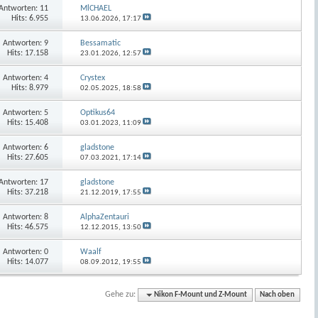
Antworten:
11
MlCHAEL
Hits: 6.955
13.06.2026,
17:17
Antworten:
9
Bessamatic
Hits: 17.158
23.01.2026,
12:57
Antworten:
4
Crystex
Hits: 8.979
02.05.2025,
18:58
Antworten:
5
Optikus64
Hits: 15.408
03.01.2023,
11:09
Antworten:
6
gladstone
Hits: 27.605
07.03.2021,
17:14
Antworten:
17
gladstone
Hits: 37.218
21.12.2019,
17:55
Antworten:
8
AlphaZentauri
Hits: 46.575
12.12.2015,
13:50
Antworten:
0
Waalf
Hits: 14.077
08.09.2012,
19:55
Gehe zu:
Nikon F-Mount und Z-Mount
Nach oben