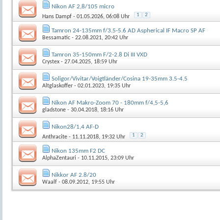
Nikon AF 2,8/105 micro
1
2
Hans Dampf
- 01.05.2026, 06:08 Uhr
Tamron 24-135mm f/3.5-5.6 AD Aspherical IF Macro SP AF
Bessamatic
- 22.08.2021, 20:42 Uhr
Tamron 35-150mm F/2-2.8 Di III VXD
Crystex
- 27.04.2025, 18:59 Uhr
Soligor/Vivitar/Voigtländer/Cosina 19-35mm 3.5-4.5
Altglaskoffer
- 02.01.2023, 19:35 Uhr
Nikon AF Makro-Zoom 70 - 180mm f/4,5-5,6
gladstone
- 30.04.2018, 18:16 Uhr
Nikon28/1,4 AF-D
1
2
Anthracite
- 11.11.2018, 19:32 Uhr
Nikon 135mm F2 DC
AlphaZentauri
- 10.11.2015, 23:09 Uhr
Nikkor AF 2.8/20
Waalf
- 08.09.2012, 19:55 Uhr