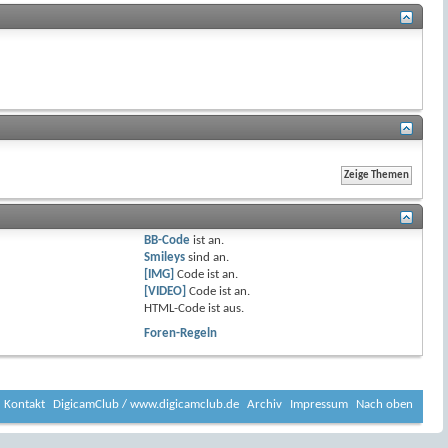
BB-Code
ist
an
.
Smileys
sind
an
.
[IMG]
Code ist
an
.
[VIDEO]
Code ist
an
.
HTML-Code ist
aus
.
Foren-Regeln
Kontakt
DigicamClub / www.digicamclub.de
Archiv
Impressum
Nach oben