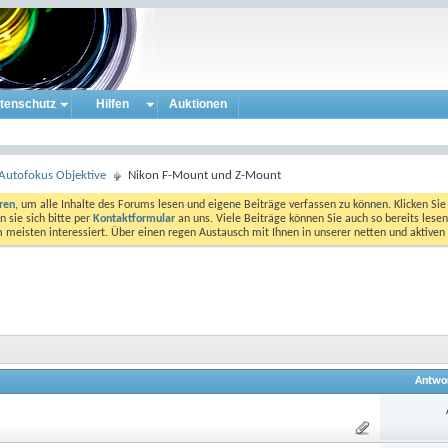
tenschutz
Hilfen
Auktionen
Autofokus Objektive
Nikon F-Mount und Z-Mount
eren
, um alle Inhalte des Forums lesen und eigene Beiträge verfassen zu können. Klicken Sie 
 sie sich bitte per
Kontaktformular
an uns. Viele Beiträge können Sie auch so bereits lesen
am meisten interessiert. Über einen regen Austausch mit Ihnen in unserer netten und aktiv
Antwo