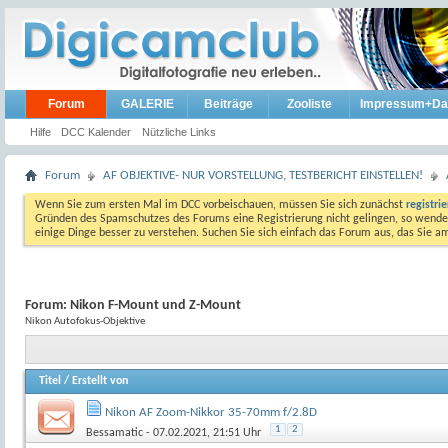
Forum
GALERIE
Beiträge
Zooliste
Impressum+Da
Hilfe
DCC Kalender
Nützliche Links
Forum
AF OBJEKTIVE- NUR VORSTELLUNG, TESTBERICHT EINSTELLEN!
Wenn Sie zum ersten Mal im DCC vorbeischauen, müssen Sie sich zunächst
registri
Gründen des Spamschutzes des Forums eine Registrierung nicht gelingen, so wenden
einige Dinge besser zu verstehen. Suchen Sie sich einfach das Forum aus, das Sie 
Forum:
Nikon F-Mount und Z-Mount
Nikon Autofokus-Objektive
Titel
/
Erstellt von
Nikon AF Zoom-Nikkor 35-70mm f/2.8D
1
2
Bessamatic
- 07.02.2021, 21:51 Uhr