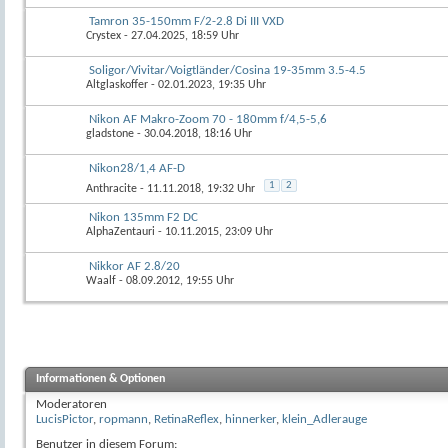
Tamron 35-150mm F/2-2.8 Di III VXD
Crystex
- 27.04.2025, 18:59 Uhr
Soligor/Vivitar/Voigtländer/Cosina 19-35mm 3.5-4.5
Altglaskoffer
- 02.01.2023, 19:35 Uhr
Nikon AF Makro-Zoom 70 - 180mm f/4,5-5,6
gladstone
- 30.04.2018, 18:16 Uhr
Nikon28/1,4 AF-D
1
2
Anthracite
- 11.11.2018, 19:32 Uhr
Nikon 135mm F2 DC
AlphaZentauri
- 10.11.2015, 23:09 Uhr
Nikkor AF 2.8/20
Waalf
- 08.09.2012, 19:55 Uhr
Informationen & Optionen
Moderatoren
LucisPictor
,
ropmann
,
RetinaReflex
,
hinnerker
,
klein_Adlerauge
Benutzer in diesem Forum: