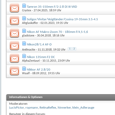
Tamron 35-150mm F/2-2.8 Di III VXD
Crystex
- 27.04.2025, 18:59 Uhr
Soligor/Vivitar/Voigtländer/Cosina 19-35mm 3.5-4.5
Altglaskoffer
- 02.01.2023, 19:35 Uhr
Nikon AF Makro-Zoom 70 - 180mm f/4,5-5,6
gladstone
- 30.04.2018, 18:16 Uhr
Nikon28/1,4 AF-D
1
2
Anthracite
- 11.11.2018, 19:32 Uhr
Nikon 135mm F2 DC
AlphaZentauri
- 10.11.2015, 23:09 Uhr
Nikkor AF 2.8/20
Waalf
- 08.09.2012, 19:55 Uhr
Informationen & Optionen
Moderatoren
LucisPictor
,
ropmann
,
RetinaReflex
,
hinnerker
,
klein_Adlerauge
Benutzer in diesem Forum: