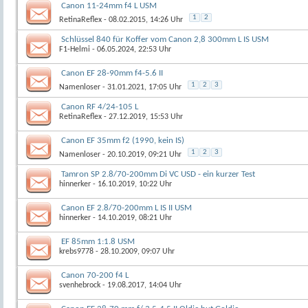
Canon 11-24mm f4 L USM
1
2
RetinaReflex
- 08.02.2015, 14:26 Uhr
Schlüssel 840 für Koffer vom Canon 2,8 300mm L IS USM
F1-Helmi
- 06.05.2024, 22:53 Uhr
Canon EF 28-90mm f4-5.6 II
1
2
3
Namenloser
- 31.01.2021, 17:05 Uhr
Canon RF 4/24-105 L
RetinaReflex
- 27.12.2019, 15:53 Uhr
Canon EF 35mm f2 (1990, kein IS)
1
2
3
Namenloser
- 20.10.2019, 09:21 Uhr
Tamron SP 2.8/70-200mm Di VC USD - ein kurzer Test
hinnerker
- 16.10.2019, 10:22 Uhr
Canon EF 2.8/70-200mm L IS II USM
hinnerker
- 14.10.2019, 08:21 Uhr
EF 85mm 1:1.8 USM
krebs9778
- 28.10.2009, 09:07 Uhr
Canon 70-200 f4 L
svenhebrock
- 19.08.2017, 14:04 Uhr