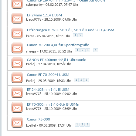
Canon EF 28-70 mm f/ 3.5-4.5 II Oldie but Goldie
cyberpunky
- 06.02.2017, 07:47 Uhr
EF 24mm 1:1.4 L USM
krebs9778
- 28.10.2009, 09:06 Uhr
Erfahrungen zum EF 50 1,8 I, 50 1,8 II und 50 1,4 USM
1
2
kante
- 05.04.2011, 18:11 Uhr
Canon 70-200 4,0L für Sportfotografie
1
2
3
...
4
sheeps
- 17.02.2011, 20:52 Uhr
CANON EF 400mm 1:2,8 L Ultrasonic
Padiej
- 27.04.2010, 10:58 Uhr
Canon EF 70-200/4 L USM
1
2
3
Padiej
- 25.08.2009, 16:33 Uhr
EF 24-105mm 1:4L IS USM
krebs9778
- 28.10.2009, 09:02 Uhr
EF 70-300mm 1:4,0-5,6 IS USMn
krebs9778
- 28.10.2009, 08:59 Uhr
Canon 75-300
1
2
3
Loeffel
- 09.05.2009, 17:34 Uhr