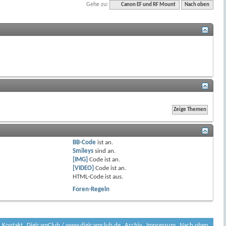
Gehe zu:
Canon EF und RF Mount
Nach oben
BB-Code
ist
an
.
Smileys
sind
an
.
[IMG]
Code ist
an
.
[VIDEO]
Code ist
an
.
HTML-Code ist
aus
.
Foren-Regeln
Kontakt
DigicamClub / www.digicamclub.de
Archiv
Impressum
Nach oben