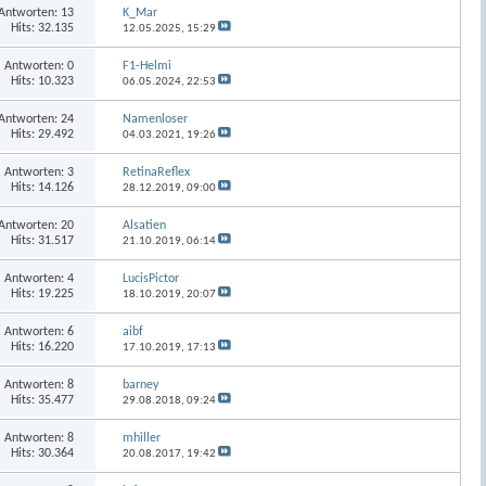
Antworten:
13
K_Mar
Hits: 32.135
12.05.2025,
15:29
Antworten:
0
F1-Helmi
Hits: 10.323
06.05.2024,
22:53
Antworten:
24
Namenloser
Hits: 29.492
04.03.2021,
19:26
Antworten:
3
RetinaReflex
Hits: 14.126
28.12.2019,
09:00
Antworten:
20
Alsatien
Hits: 31.517
21.10.2019,
06:14
Antworten:
4
LucisPictor
Hits: 19.225
18.10.2019,
20:07
Antworten:
6
aibf
Hits: 16.220
17.10.2019,
17:13
Antworten:
8
barney
Hits: 35.477
29.08.2018,
09:24
Antworten:
8
mhiller
Hits: 30.364
20.08.2017,
19:42