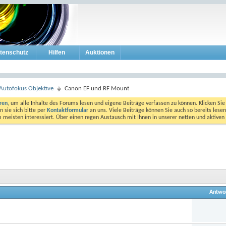
tenschutz
Hilfen
Auktionen
Autofokus Objektive
Canon EF und RF Mount
eren
, um alle Inhalte des Forums lesen und eigene Beiträge verfassen zu können. Klicken Sie 
 sie sich bitte per
Kontaktformular
an uns. Viele Beiträge können Sie auch so bereits lesen
am meisten interessiert. Über einen regen Austausch mit Ihnen in unserer netten und aktiv
Antwo