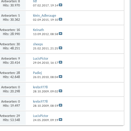
Antworten:
8
htf
Hits: 30.970
07.02.2017,
19:14
Antworten:
5
klein_Adlerauge
Hits: 30.362
02.09.2015,
19:10
Antworten:
16
Keinath
Hits: 28.990
13.09.2012,
08:58
Antworten:
30
sheeps
Hits: 48.251
25.02.2011,
21:25
Antworten:
9
LucisPictor
Hits: 20.414
29.04.2010,
16:17
Antworten:
28
Padiej
Hits: 42.648
26.01.2010,
08:04
Antworten:
0
krebs9778
Hits: 20.298
28.10.2009,
09:02
Antworten:
0
krebs9778
Hits: 19.497
28.10.2009,
08:59
Antworten:
29
LucisPictor
Hits: 53.548
24.05.2009,
09:19