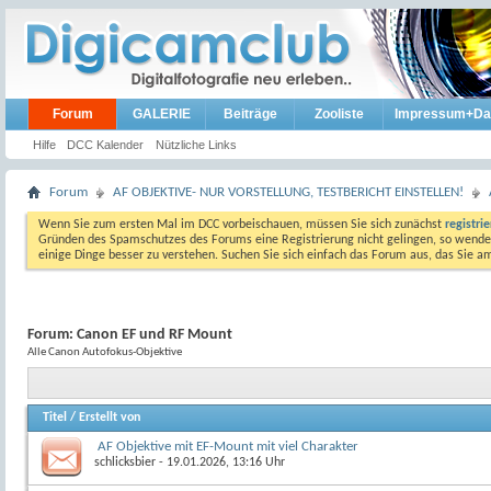
Forum
GALERIE
Beiträge
Zooliste
Impressum+Da
Hilfe
DCC Kalender
Nützliche Links
Forum
AF OBJEKTIVE- NUR VORSTELLUNG, TESTBERICHT EINSTELLEN!
Wenn Sie zum ersten Mal im DCC vorbeischauen, müssen Sie sich zunächst
registri
Gründen des Spamschutzes des Forums eine Registrierung nicht gelingen, so wenden
einige Dinge besser zu verstehen. Suchen Sie sich einfach das Forum aus, das Sie 
Forum:
Canon EF und RF Mount
Alle Canon Autofokus-Objektive
Titel
/
Erstellt von
AF Objektive mit EF-Mount mit viel Charakter
schlicksbier
- 19.01.2026, 13:16 Uhr