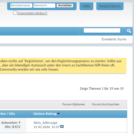
Hilfe
Registrieren
Angemeldet bleiben?
Erweiterte Suche
oben rechts auf 'Registrieren', um den Registrierungsprozess zu starten. Sollte aus
, aber ein lebendiger Austausch unter den Usern zu Sachthemen hilft Ihnen oft,
en Community würden wir uns sehr freuen.
Zeige Themen 1 bis 19 von 19
Forum-Optionen
Forum durchsuchen
rten
/
Hits
letztem Beitrag
Antworten:
9
klein_Adlerauge
Hits: 8.672
21.01.2026,
15:27