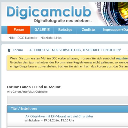
Forum
GALERIE
Beiträge
Zooliste
Impressum+Da
Hilfe
DCC Kalender
Nützliche Links
Forum
AF OBJEKTIVE- NUR VORSTELLUNG, TESTBERICHT EINSTELLEN!
Wenn Sie zum ersten Mal im DCC vorbeischauen, müssen Sie sich zunächst
registri
Gründen des Spamschutzes des Forums eine Registrierung nicht gelingen, so wenden
einige Dinge besser zu verstehen. Suchen Sie sich einfach das Forum aus, das Sie 
Forum:
Canon EF und RF Mount
Alle Canon Autofokus-Objektive
Titel
/
Erstellt von
AF Objektive mit EF-Mount mit viel Charakter
schlicksbier
- 19.01.2026, 13:16 Uhr