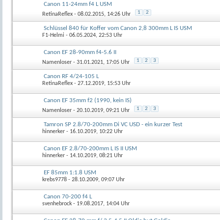
Canon 11-24mm f4 L USM
1
2
RetinaReflex
- 08.02.2015, 14:26 Uhr
Schlüssel 840 für Koffer vom Canon 2,8 300mm L IS USM
F1-Helmi
- 06.05.2024, 22:53 Uhr
Canon EF 28-90mm f4-5.6 II
1
2
3
Namenloser
- 31.01.2021, 17:05 Uhr
Canon RF 4/24-105 L
RetinaReflex
- 27.12.2019, 15:53 Uhr
Canon EF 35mm f2 (1990, kein IS)
1
2
3
Namenloser
- 20.10.2019, 09:21 Uhr
Tamron SP 2.8/70-200mm Di VC USD - ein kurzer Test
hinnerker
- 16.10.2019, 10:22 Uhr
Canon EF 2.8/70-200mm L IS II USM
hinnerker
- 14.10.2019, 08:21 Uhr
EF 85mm 1:1.8 USM
krebs9778
- 28.10.2009, 09:07 Uhr
Canon 70-200 f4 L
svenhebrock
- 19.08.2017, 14:04 Uhr