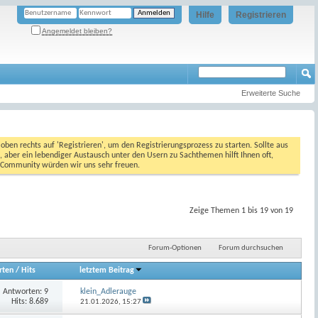
Hilfe
Registrieren
Angemeldet bleiben?
Erweiterte Suche
oben rechts auf 'Registrieren', um den Registrierungsprozess zu starten. Sollte aus
, aber ein lebendiger Austausch unter den Usern zu Sachthemen hilft Ihnen oft,
en Community würden wir uns sehr freuen.
Zeige Themen 1 bis 19 von 19
Forum-Optionen
Forum durchsuchen
rten
/
Hits
letztem Beitrag
Antworten:
9
klein_Adlerauge
Hits: 8.689
21.01.2026,
15:27