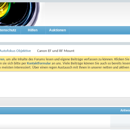
tenschutz
Hilfen
Auktionen
Autofokus Objektive
Canon EF und RF Mount
eren
, um alle Inhalte des Forums lesen und eigene Beiträge verfassen zu können. Klicken Sie 
 sie sich bitte per
Kontaktformular
an uns. Viele Beiträge können Sie auch so bereits lesen
am meisten interessiert. Über einen regen Austausch mit Ihnen in unserer netten und aktiv
Antwo