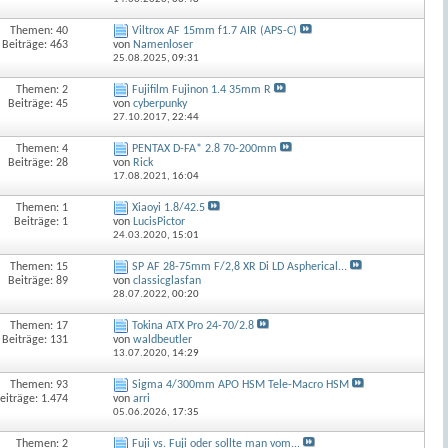
Themen: 40
Viltrox AF 15mm f1.7 AIR (APS-C)
Beiträge: 463
von
Namenloser
25.08.2025,
09:31
Themen: 2
Fujifilm Fujinon 1.4 35mm R
Beiträge: 45
von
cyberpunky
27.10.2017,
22:44
Themen: 4
PENTAX D-FA* 2.8 70-200mm
Beiträge: 28
von
Rick
17.08.2021,
16:04
Themen: 1
Xiaoyi 1.8/42.5
Beiträge: 1
von
LucisPictor
24.03.2020,
15:01
Themen: 15
SP AF 28-75mm F/2,8 XR Di LD Aspherical...
Beiträge: 89
von
classicglasfan
28.07.2022,
00:20
Themen: 17
Tokina ATX Pro 24-70/2.8
Beiträge: 131
von
waldbeutler
13.07.2020,
14:29
Themen: 93
Sigma 4/300mm APO HSM Tele-Macro HSM
eiträge: 1.474
von
arri
05.06.2026,
17:35
Themen: 2
Fuji vs. Fuji oder sollte man vom...