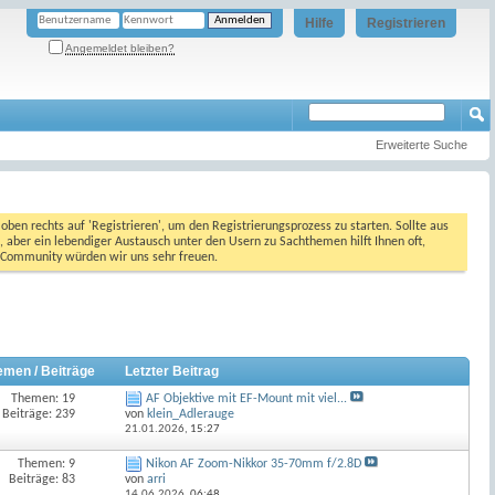
Hilfe
Registrieren
Angemeldet bleiben?
Erweiterte Suche
oben rechts auf 'Registrieren', um den Registrierungsprozess zu starten. Sollte aus
, aber ein lebendiger Austausch unter den Usern zu Sachthemen hilft Ihnen oft,
en Community würden wir uns sehr freuen.
emen / Beiträge
Letzter Beitrag
Themen: 19
AF Objektive mit EF-Mount mit viel...
Beiträge: 239
von
klein_Adlerauge
21.01.2026,
15:27
Themen: 9
Nikon AF Zoom-Nikkor 35-70mm f/2.8D
Beiträge: 83
von
arri
14.06.2026,
06:48