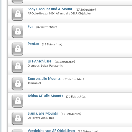
Sony E-Mount und A-Mount
(17 Betrachter)
AF Objektive zur NEX, A7 und die DSLR Objektive
Fuji
(37 Betrachter)
Pentax
(15 Betrachter)
µFT-Anschlüsse
(25 Betrachter)
Olympus, Leica, Panasonic
Tamron, alle Mounts
(11 Betrachter)
Tamron AF
Tokina AF, alle Mounts
(26 Betrachter)
Sigma, alle Mounts
(49 Betrachter)
Objektive von Sigma
Vergleiche von AF Objektiven
(23 Betrachter)