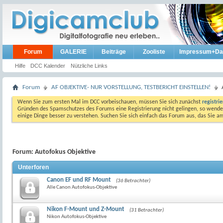
Forum
GALERIE
Beiträge
Zooliste
Impressum+Da
Hilfe
DCC Kalender
Nützliche Links
Forum
AF OBJEKTIVE- NUR VORSTELLUNG, TESTBERICHT EINSTELLEN!
Wenn Sie zum ersten Mal im DCC vorbeischauen, müssen Sie sich zunächst
registri
Gründen des Spamschutzes des Forums eine Registrierung nicht gelingen, so wenden
einige Dinge besser zu verstehen. Suchen Sie sich einfach das Forum aus, das Sie 
Forum:
Autofokus Objektive
Unterforen
Canon EF und RF Mount
(36 Betrachter)
Alle Canon Autofokus-Objektive
Nikon F-Mount und Z-Mount
(31 Betrachter)
Nikon Autofokus-Objektive